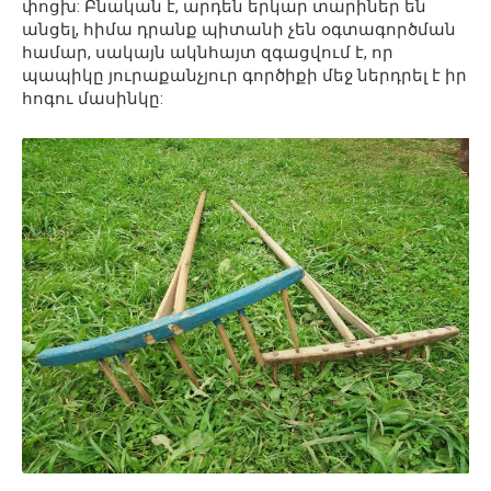
փոցխ: Բնական է, արդեն երկար տարիներ են
անցել, հիմա դրանք պիտանի չեն օգտագործման
համար, սակայն ակնհայտ զգացվում է, որ
պապիկը յուրաքանչյուր գործիքի մեջ ներդրել է իր
հոգու մասինկը: