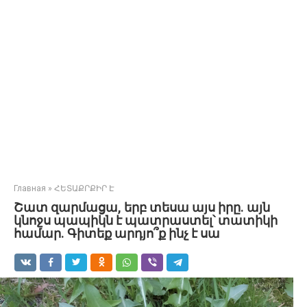
Главная
»
ՀԵՏԱՔՐՔԻՐ Է
Շատ զարմացա, երբ տեսա այս իրը. այն
կնոջս պապիկն է պատրաստել՝ տատիկի
համար. Գիտեք արդյո՞ք ինչ է սա