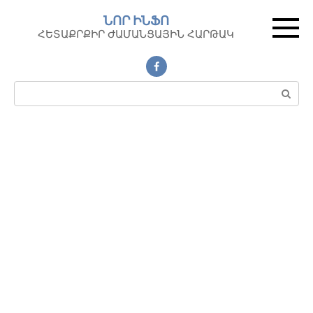
Перейти
ՆՈՐ ԻՆՖՈ
к
ՀԵՏԱՔՐՔԻՐ ԺԱՄԱՆՑԱՅԻՆ ՀԱՐԹԱԿ
контенту
Поиск: