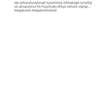
Այս կենդանակերպի նշանները տիեզերքի կողմից
սև ցուցակում են հայտնվել մինչև ձմռան սկիզբ․․․
Խեցգետին Խեցգետինների