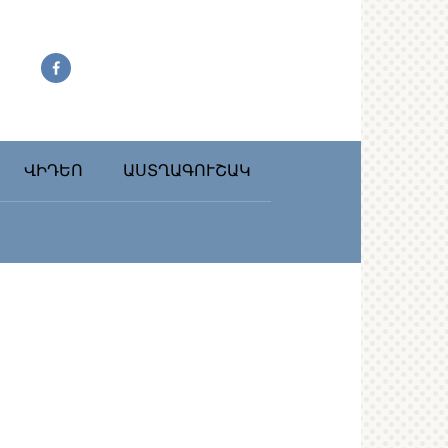
ՎԻԴԵՈ
ԱՍՏՂԱԳՈՒՇԱԿ