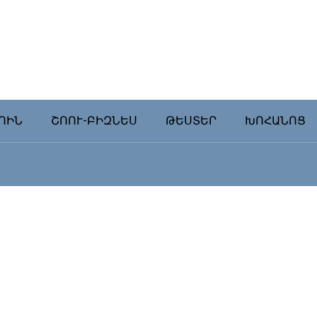
ՈԻՆ
ՇՈՈՒ-ԲԻԶՆԵՍ
ԹԵՍՏԵՐ
ԽՈՀԱՆՈՑ