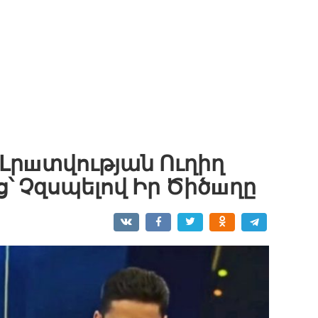
Լրшտվության Ուղիղ
՝ Չզսպելով Իր Ծիծшղը