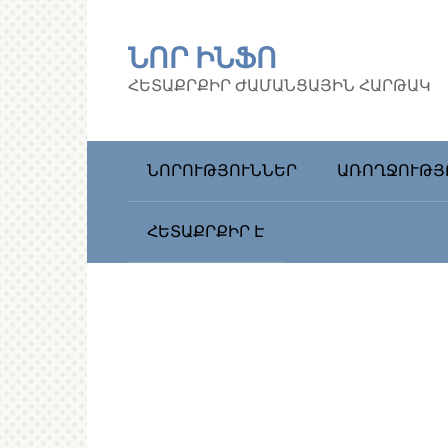
Перейти
к
ՆՈՐ ԻՆՖՈ
контенту
ՀԵՏԱՔՐՔԻՐ ԺԱՄԱՆՑԱՅԻՆ ՀԱՐԹԱԿ
ՆՈՐՈՒԹՅՈՒՆՆԵՐ
ԱՌՈՂՋՈՒԹՅ
ՀԵՏԱՔՐՔԻՐ Է