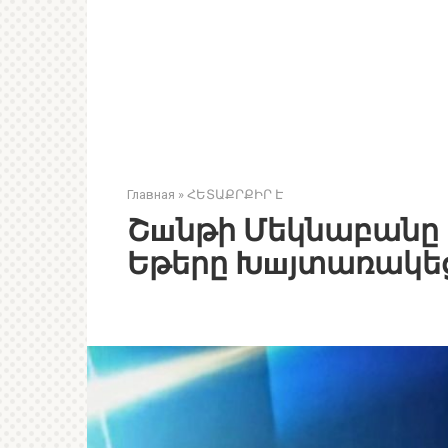
Главная
»
ՀԵՏԱՔՐՔԻՐ Է
Շшնթի Մեկնաբանը 
Եթերը Խшյտառակեց