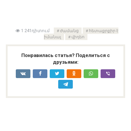
1 241դիտում
ժամանց
հետաքրքիր է
իմանալ
վիդեո
Понравилась статья? Поделиться с
друзьями: