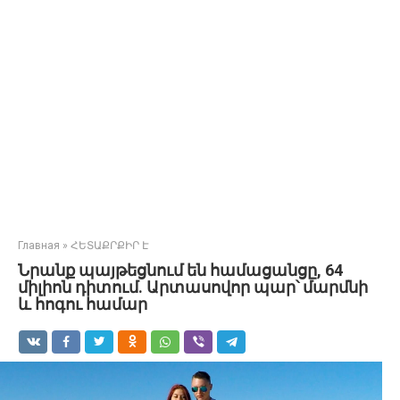
Главная
»
ՀԵՏԱՔՐՔԻՐ Է
Նրանք պայթեցնում են համացանցը, 64
միլիոն դիտում. Արտասովոր պար՝ մարմնի
և հոգու համար