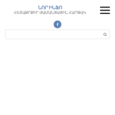
Перейти
ՆՈՐ ԻՆՖՈ
к
ՀԵՏԱՔՐՔԻՐ ԺԱՄԱՆՑԱՅԻՆ ՀԱՐԹԱԿ
контенту
Поиск: