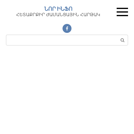
Перейти
ՆՈՐ ԻՆՖՈ
к
ՀԵՏԱՔՐՔԻՐ ԺԱՄԱՆՑԱՅԻՆ ՀԱՐԹԱԿ
контенту
Поиск: