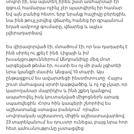
սովոր էի, նա այնտեղ իրեն շատ անհարմար էր
զգում, համարյա ոչինչ չէր պատվիրել իր համար:
Եվ այն բանից հետո, երբ նրանք հաշիվը բերեցին,
նա ինձ թույլ չտվեց վճարել, հանեց իր գրպանում
եղած ամբողջ գումարը, վճարեց և այլևս
չվերադարձավ:
Ես վիրավորված էի, մտածում էի, որ նա դադարել է
ինձ սիրել ու լքել է ինձ: Լիլյայի և իմ
խսակցություններում Անդրանիկը մեզ մոտ
արգելված թեմա էր, ուստի ես ոչ մի բան չգիտեի
նրա կյանքի մասին: Անցավ 10 տարի․ Այս
ընթացքում ես ավարտեցի ինստիտուտը: Հայրս
շուտ մահացավ սրտի կաթվածից, և ոչ ոք չկար, որ
կարողանար մայրիկիս և ինձ շքեղ կյանքով
ապահովել, իսկ կուտակված միջոցներն արագ
սպառվեցին: Հորս հին կապերի շնորհիվ ես
աշխատանք ստացա բանկում` որպես
սովորական աշխատող, միջին աշխատավարձով:
23 տարեկանում ես դուստր ունեցա, բայց նրա հոր
հետ ամուսնությունը չստացվեց: