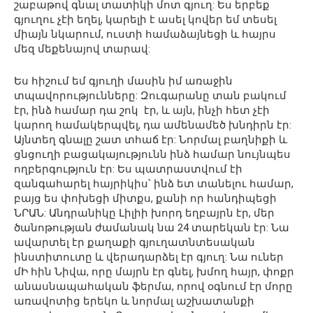
շաբաթով գնալ տատիկի մոտ գյուղ: Ես երբեք
գյուղու չէի եղել, կարելի է ասել կովեր եմ տեսել
միայն նկարում, ուստի համաձայնեցի և հայրս
մեզ մեքենայով տարավ:
Ես հիշում եմ գյուղի մասին իմ առաջին
տպավորությունները: Զուգարանը տան բակում
էր, ինձ համար դա շոկ էր, և այն, ինչի հետ չէի
կարող համակերպվել, դա ամենամեծ խնդիրն էր:
Այնտեղ գնալը շատ տհաճ էր: Նորմալ բաղնիքի և
ցնցուղի բացակայությունն ինձ համար նույնպես
ողբերգություն էր: Ես պատրաստվում էի
զանգահարել հայրիկիս՝ ինձ ետ տանելու համար,
բայց ես փոխեցի միտքս, քանի որ հանդիպեցի
ՆՐԱՆ: Անդրանիկը Լիլիի խորդ եղբայրն էր, մեր
ծանոթության ժամանակ նա 24 տարեկան էր: Նա
ավարտել էր քաղաքի գյուղատնտեսական
ինստիտուտը և վերադարձել էր գյուղ: Նա ուներ
մԻ հին Նիվա, որը մայրն էր գնել, խմող հայր, փոքր
անասնապահական ֆերմա, որով օգնում էր մորը
առավոտից երեկո և նորմալ աշխատանքի