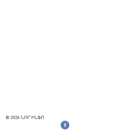
© 2026 ՆՈՐ ԻՆՖՈ