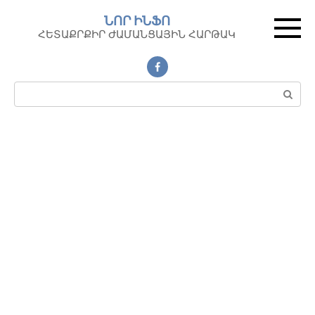
Перейти
ՆՈՐ ԻՆՖՈ
к
ՀԵՏԱՔՐՔԻՐ ԺԱՄԱՆՑԱՅԻՆ ՀԱՐԹԱԿ
контенту
Поиск: