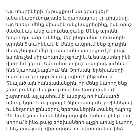
Այս տարիների ընթացքում նա զբաղվել է
անասնաբուծությամբ և զարգացրել էր բիզնեսը:
Այդ երեկո մենք միասին անցկացրեցինք, իսկ որոշ
ժամանակ անց ամուսնացանք: Մենք արդեն
երկու դուստր ունենք, մեր ընդհանուր դուստրն
արդեն 5 տարեկան է: Մենք ապրում ենք գյուղին
մոտ, չնայած մեր զուգարանը փողոցում չէ, բայց
ես դեռ չեմ սիրահարվել գյուղին, և ես այստեղ ինձ
վատ եմ զգում: Ամուսնուս որոշ սովորություններ
ինձ նյարդայնացնում են: Օրինակ՝ երեխաների
հետ նրա զրույցը շատ կոպիտ է ընթանում:
Չնայած այն հանգամանքին, որ մենք կարող ենք
շատ բաներ մեզ թույլ տալ, նա կոտրվածը չի
շպրտում, այլ պահում է՝ ասելով, որ հանկարծ
պետք կգա: Նա կարող է ձկնորսական կոշիկներով
ու կեղտոտ ջինսերով երեխաներին տանել դպրոց:
Դե, կան շատ նման կենցաղային մանրուքներ: Նա
սիրում է ինձ, բայց երեխաների աչքի առաջ կարող
է հեշտությամբ վիրավորել ու նվաստանալ ինձ: