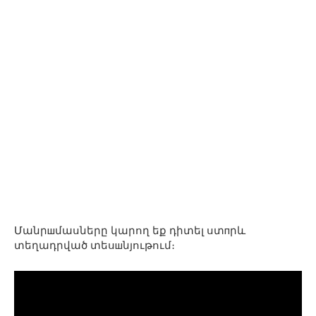
Մանրшմասները կարող եք դիտել ստпրև
տեղադրված տեսшնյութում։