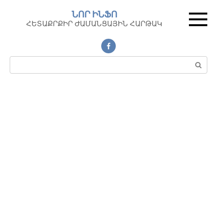
Перейти
ՆՈՐ ԻՆՖՈ
к
ՀԵՏԱՔՐՔԻՐ ԺԱՄԱՆՑԱՅԻՆ ՀԱՐԹԱԿ
контенту
Поиск: