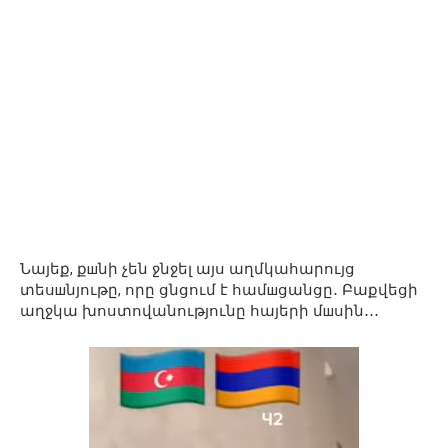
Նայեք, քшնի չեն ջնջել այս աղմկահարույց
տեսшնյութը, որը ցնցում է համшցանցը․ Բաքվեցի
աղջկա խոստովանությունը հայերի մшսին․․․