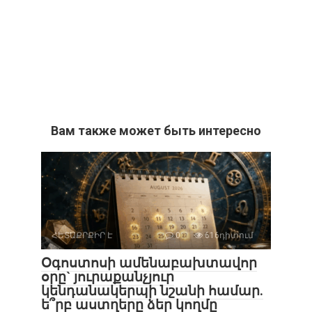
Вам также может быть интересно
ՀԵՏԱՔՐՔԻՐ Է
0
616դիտում
Օգոստոսի ամենաբախտավոր
օրը` յուրաքանչյուր
կենդանակերպի նշանի համար.
ե՞րբ աստղերը ձեր կողմը