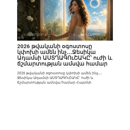
ՀԵՏԱՔՐՔԻՐ Է
0
612դիտում
2026 թվականի օգոստոսը
կփոխի ամեն ինչ․․․Ջեսիկա
Ադամսի ԱՍՏՂԱԳՈւՇԱԿԸ՝ ուժի և
ճշմարտության ամսվա համար
2026 թվականի օգոստոսը կփոխի ամեն ինչ․․․
Ջեսիկա Ադամսի ԱՍՏՂԱԳՈւՇԱԿԸ՝ ուժի և
ճշմարտության ամսվա համար Հայտնի