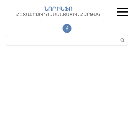
Перейти
ՆՈՐ ԻՆՖՈ
к
ՀԵՏԱՔՐՔԻՐ ԺԱՄԱՆՑԱՅԻՆ ՀԱՐԹԱԿ
контенту
Поиск: