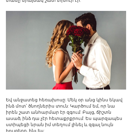
տանը միայնակ շատ տխուր էր:
Եվ անջատեց հեռախոսը: Մեկ օր անց կինս եկավ
ինձ մոտ՝ ծնողներիս տուն: Կարծում եմ, որ նա
իրեն շատ անհարմար էր զգում: Բայց, ճիշտն
ասած, ինձ դա չէր հետաքրքրում: Ես պարզապես
ստիպեցի նրան իմ տեղում լինել և զգալ նույն
հույզերը, ինչ ես: