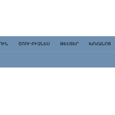
ՈԻՆ
ՇՈՈՒ-ԲԻԶՆԵՍ
ԹԵՍՏԵՐ
ԽՈՀԱՆՈՑ