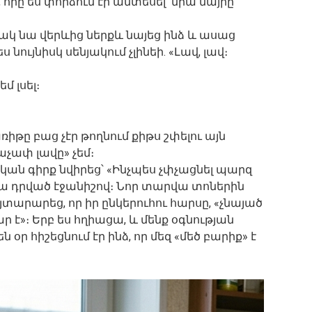
որը ես փորձում էի անտեսել՝ նրա մայրը՝
 նա վերևից ներքև նայեց ինձ և ասաց
 նույնիսկ սենյակում չլինեի. «Լավ, լավ։
մ լսել։
իթը բաց չէր թողնում քիթս շփելու այն
չափ լավը» չեմ։
ան գիրք նվիրեց՝ «Ինչպես չփչացնել պարզ
ա դրված էջանիշով։ Նոր տարվա տոներին
տարարեց, որ իր ընկերուհու հարսը, «չնայած
ր է»։ Երբ ես հղիացա, և մենք օգնության
 օր հիշեցնում էր ինձ, որ մեզ «մեծ բարիք» է