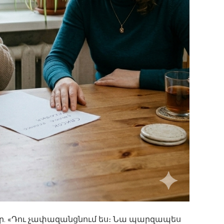
 էր. «Դու չափազանցնում ես։ Նա պարզապես