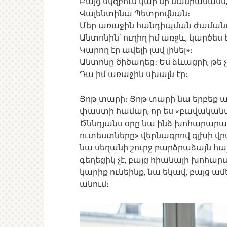
Բայց սկզբում կար մի մանրամասն, 
Վալենտինա Պետրովնան։
Մեր առաջին հանդիպման ժամանակ
Անտոնին՝ ուղիղ իմ առջև, կարծես ես
Կարող էր ավելի լավ լինել»։
Անտոնը ծիծաղեց։ Ես ձևացրի, թե չե
Դա իմ առաջին սխալն էր։
Յոթ տարի։ Յոթ տարի նա երբեք առ
փաստի համար, որ ես «բավականա
Ծննդյանս օրը նա ինձ խոհարարակ
ուտեստները» վերնագրով գլխի վր
նա սեղանի շուրջ բարձրաձայն հայ
գեղեցիկ չէ, բայց հիանալի խոհարա
կարիք ունեինք, նա եկավ, բայց ամեն
անում։