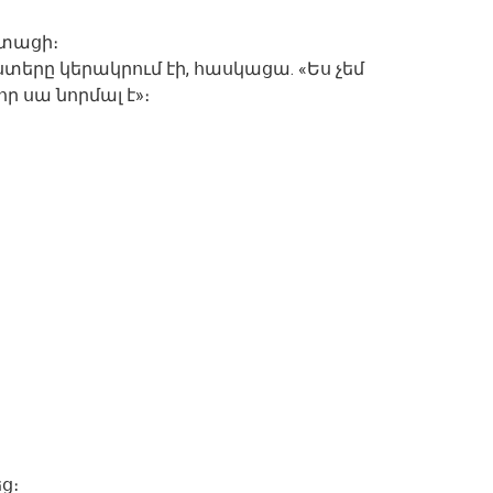
պտացի։
դստերը կերակրում էի, հասկացա. «Ես չեմ
որ սա նորմալ է»։
ց։