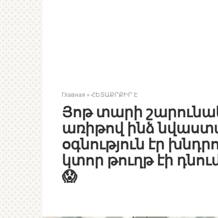
Главная
»
ՀԵՏԱՔՐՔԻՐ Է
Յոթ տարի շարունակ
առիթով ինձ նվաստա
օգնություն էր խնդրո
կտոր թուղթ էի դնու
😱