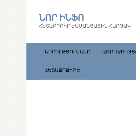
Перейти
к
ՆՈՐ ԻՆՖՈ
контенту
ՀԵՏԱՔՐՔԻՐ ԺԱՄԱՆՑԱՅԻՆ ՀԱՐԹԱԿ
ՆՈՐՈՒԹՅՈՒՆՆԵՐ
ԱՌՈՂՋՈՒԹՅ
ՀԵՏԱՔՐՔԻՐ Է