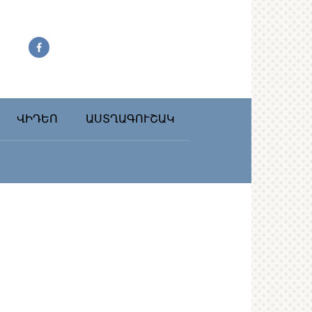
ՎԻԴԵՈ
ԱՍՏՂԱԳՈՒՇԱԿ