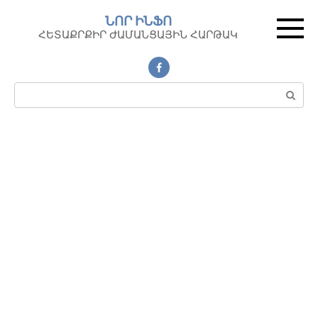
Перейти
ՆՈՐ ԻՆՖՈ
к
ՀԵՏԱՔՐՔԻՐ ԺԱՄԱՆՑԱՅԻՆ ՀԱՐԹԱԿ
контенту
Поиск: