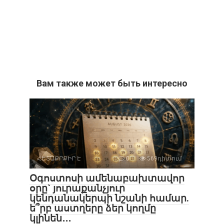
Вам также может быть интересно
ՀԵՏԱՔՐՔԻՐ Է
0
569դիտում
Օգոստոսի ամենաբախտավոր
օրը` յուրաքանչյուր
կենդանակերպի նշանի համար.
ե՞րբ աստղերը ձեր կողմը
կլինեն․․․