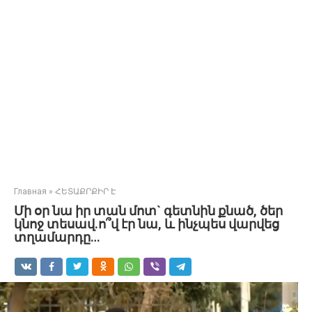
Главная
»
ՀԵՏԱՔՐՔԻՐ Է
Մի օր նա իր տան մոտ` գետնին քնած, ծեր
կնոջ տեսավ.ո՞վ էր նա, և ինչպես վարվեց
տղամարդը…