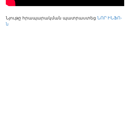
Նյութը հրապարակման պատրաստեց
ՆՈՐ ԻՆՖՈ-
ն