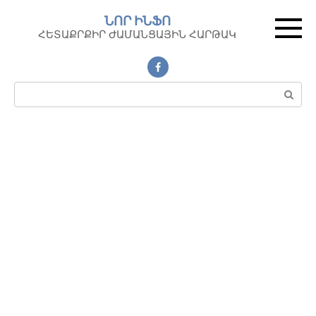
Перейти
ՆՈՐ ԻՆՖՈ
к
ՀԵՏԱՔՐՔԻՐ ԺԱՄԱՆՑԱՅԻՆ ՀԱՐԹԱԿ
контенту
Поиск: