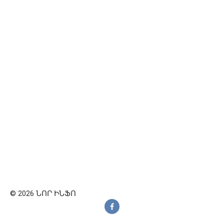
© 2026 ՆՈՐ ԻՆՖՈ