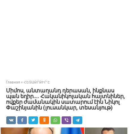
Главная
»
ՀԵՏԱՔՐՔԻՐ Է
Միմոս, անտաղանդ դերասան, ինքնաս
պшն եղիր…. Հականիկոլական հայտնիներ,
ովքեր ժամանակին սատարում էին Նիկոլ
Փաշինյանին (լուսանկար, տեսանյութ)