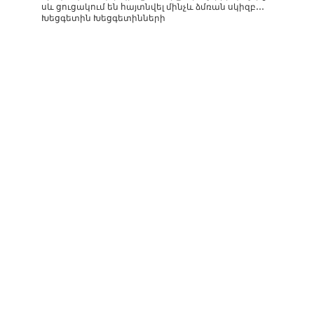
սև ցուցակում են հայտնվել մինչև ձմռան սկիզբ․․․
Խեցգետին Խեցգետինների