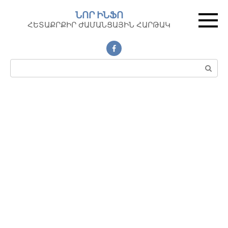
Перейти
ՆՈՐ ԻՆՖՈ
к
ՀԵՏԱՔՐՔԻՐ ԺԱՄԱՆՑԱՅԻՆ ՀԱՐԹԱԿ
контенту
Поиск: