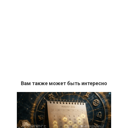
Вам также может быть интересно
ՀԵՏԱՔՐՔԻՐ Է
0
408դիտում