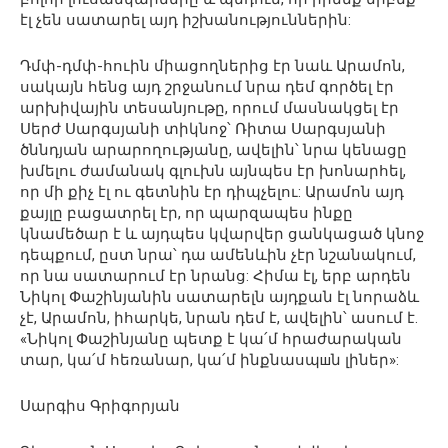
էլ չեն սատարել այդ իշխանություններին:
Դմփ-դմփ-հուին միացողներից էր նաև Արամոն,
սակայն հենց այդ շրջանում նրա դեմ գործել էր
արխիվային տեսանյութը, որում մասնակցել էր
Սերժ Սարգսյանի տիկնոջ՝ Ռիտա Սարգսյանի
ծննդյան արարողությանը, ավելին՝ նրա կենացը
խմելու ժամանակ գլուխն այնպես էր խոնարհել,
որ մի քիչ էլ ու գետնին էր դիպչելու: Արամոն այդ
քայլը բացատրել էր, որ պարզապես ինքը
կնամեծար է և այդպես կվարվեր ցանկացած կնոջ
դեպքում, ըստ նրա՝ դա ամենևին չէր նշանակում,
որ նա սատարում էր նրանց: Հիմա էլ, երբ արդեն
Նիկոլ Փաշինյանին սատարելն այդքան էլ նորաձև
չէ, Արամոն, իհարկե, նրան դեմ է, ավելին՝ ասում է.
«Նիկոլ Փաշինյանը պետք է կա՛մ հրաժարական
տար, կա՛մ հեռանար, կա՛մ ինքնասպшն լիներ»:
Սարգիս Գրիգորյան