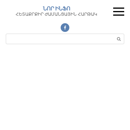
Перейти
ՆՈՐ ԻՆՖՈ
к
ՀԵՏԱՔՐՔԻՐ ԺԱՄԱՆՑԱՅԻՆ ՀԱՐԹԱԿ
контенту
Поиск: