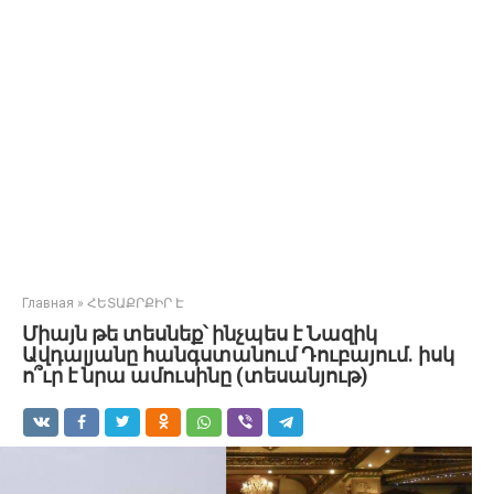
Главная
»
ՀԵՏԱՔՐՔԻՐ Է
Միայն թե տեսնեք՝ ինչպես է Նազիկ
Ավդալյանը հանգստանում Դուբայում. իսկ
ո՞ւր է նրա ամուսինը (տեսանյութ)