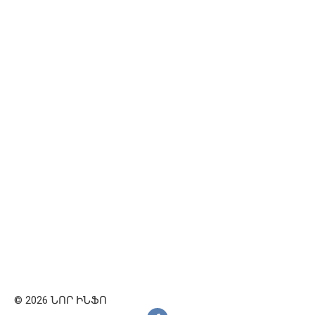
© 2026 ՆՈՐ ԻՆՖՈ