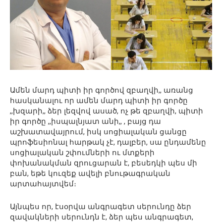
Ամեն մարդ պիտի իր գործով զբաղվի,, առանց
հասկանալու որ ամեն մարդ պիտի իր գործը
,,խզարի,, ձեր լեզվով ասած, ոչ թե զբաղվի, պիտի
իր գործը ,,իսպալնյատ անի,, , բայց դա
աշխատավայրում, իսկ սոցիալական ցանցը
պրոֆեսիոնալ հարթակ չէ, դալբեր, սա ընդամենը
սոցիալական շփումների ու մտքերի
փոխանակման զրուցարան է, բեսեդկի պես մի
բան, եթե կուզեք ավելի բնութագրական
արտահայտվեմ։
Այնպես որ, էսօրվա անգրագետ սերունդը ձեր
զավակների սերունդն է, ձեր պես անգրագետ,