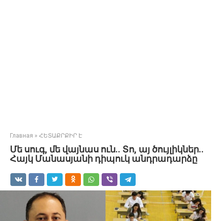
Главная
»
ՀԵՏԱՔՐՔԻՐ Է
Մե սուգ, մե վայնաս ուն.. Տո, այ ծույլիկներ..
Հայկ Մանասյանի դիպուկ անդրադարձը