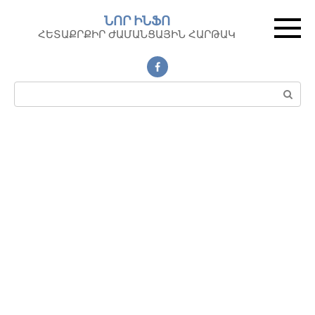
Перейти
ՆՈՐ ԻՆՖՈ
к
ՀԵՏԱՔՐՔԻՐ ԺԱՄԱՆՑԱՅԻՆ ՀԱՐԹԱԿ
контенту
Поиск: