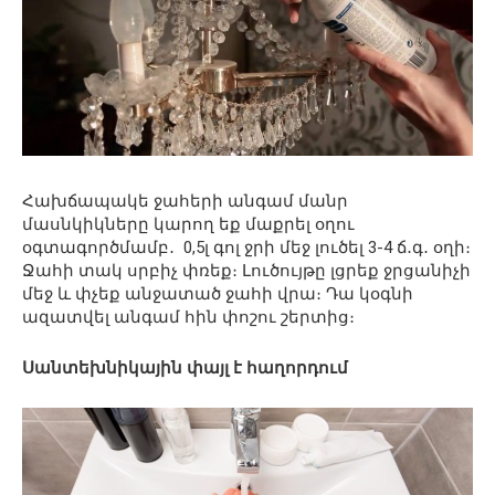
Հախճապակե ջահերի անգամ մանր
մասնկիկները կարող եք մաքրել օղու
օգտագործմամբ․ 0,5լ գոլ ջրի մեջ լուծել 3-4 ճ․գ․ օղի։
Ջահի տակ սրբիչ փռեք։ Լուծույթը լցրեք ջրցանիչի
մեջ և փչեք անջատած ջահի վրա։ Դա կօգնի
ազատվել անգամ հին փոշու շերտից։
Սանտեխնիկային փայլ է հաղորդում