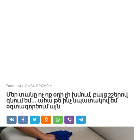
Главная
»
ՀԵՏԱՔՐՔԻՐ Է
Մեր տանը ոչ ոք օղի չի խմում, բայց շշերով
գնում եմ․․․ ահա թե ինչ նպատակով եմ
օգտագործում այն