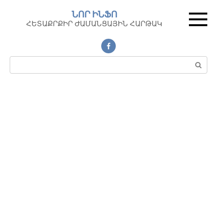
Перейти
ՆՈՐ ԻՆՖՈ
к
ՀԵՏԱՔՐՔԻՐ ԺԱՄԱՆՑԱՅԻՆ ՀԱՐԹԱԿ
контенту
Поиск: