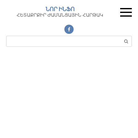
Перейти
ՆՈՐ ԻՆՖՈ
к
ՀԵՏԱՔՐՔԻՐ ԺԱՄԱՆՑԱՅԻՆ ՀԱՐԹԱԿ
контенту
Поиск: