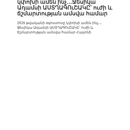
կփոխի ամեն ինչ․․․Ջեսիկա
Ադամսի ԱՍՏՂԱԳՈւՇԱԿԸ՝ ուժի և
ճշմարտության ամսվա համար
2026 թվականի օգոստոսը կփոխի ամեն ինչ․․․
Ջեսիկա Ադամսի ԱՍՏՂԱԳՈւՇԱԿԸ՝ ուժի և
ճշմարտության ամսվա համար Հայտնի