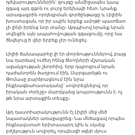
դժվարություններին՝ զույգը անմիջապես կապ
զգաց այդ զգոն ու լուրջ երեխայի հետ։ Նրանք
արագացրին որդեգրման գործընթացը և Լիլիին
խոստացան, որ իր սպին երբեք ամոթի պատճառ
չի լինի իրենց նոր տանը։ Այդպիսով նրանք նրան
տվեցին այն ապահովության զգացումը, որը նա
ծնվելուց ի վեր երբեք չէր ունեցել։
Լիլիի ճանապարհը լի էր փորձություններով, բայց
նա դարձավ ուժեղ հենց ծնողների մշտական
աջակցության շնորհիվ։ Երբ դպրոցում նրան
դաժանորեն ծաղրում էին, Մարգարեթն ու
Թոմասը բարձրացնում էին նրա
ինքնագնահատականը՝ սովորեցնելով, որ
իրական «հրեշը» մարդկանց կոպտությունն է, ոչ
թե նրա արտաքին տեսքը։
Այդ դաստիարակությունն էլ Լիլիի մեջ մեծ
նպատակներ առաջացրեց։ Նա մեծացավ որպես
ինքնավստահ երիտասարդ կին և սկսեց
բժշկություն սովորել, որպեսզի օգնի մյուս