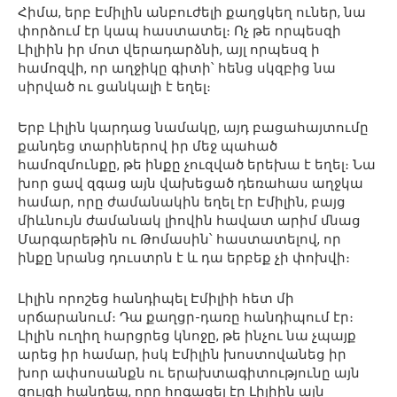
Հիմա, երբ Էմիլին անբուժելի քաղցկեղ ուներ, նա
փորձում էր կապ հաստատել։ Ոչ թե որպեսզի
Լիլիին իր մոտ վերադարձնի, այլ որպեսզ ի
համոզվի, որ աղջիկը գիտի՝ հենց սկզբից նա
սիրված ու ցանկալի է եղել։
Երբ Լիլին կարդաց նամակը, այդ բացահայտումը
քանդեց տարիներով իր մեջ պահած
համոզմունքը, թե ինքը չուզված երեխա է եղել։ Նա
խոր ցավ զգաց այն վախեցած դեռահաս աղջկա
համար, որը ժամանակին եղել էր Էմիլին, բայց
միևնույն ժամանակ լիովին հավատ արիմ մնաց
Մարգարեթին ու Թոմասին՝ հաստատելով, որ
ինքը նրանց դուստրն է և դա երբեք չի փոխվի։
Լիլին որոշեց հանդիպել Էմիլիի հետ մի
սրճարանում։ Դա քաղցր-դառը հանդիպում էր։
Լիլին ուղիղ հարցրեց կնոջը, թե ինչու նա չպայք
արեց իր համար, իսկ Էմիլին խոստովանեց իր
խոր ափսոսանքն ու երախտագիտությունը այն
զույգի հանդեպ, որը հոգացել էր Լիլիին այն