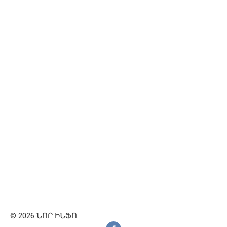
© 2026 ՆՈՐ ԻՆՖՈ