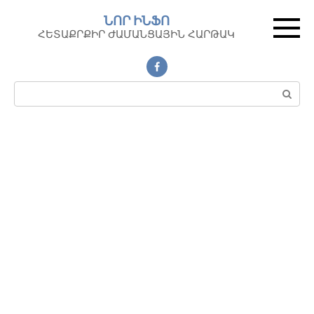
Перейти
ՆՈՐ ԻՆՖՈ
к
ՀԵՏԱՔՐՔԻՐ ԺԱՄԱՆՑԱՅԻՆ ՀԱՐԹԱԿ
контенту
Поиск: