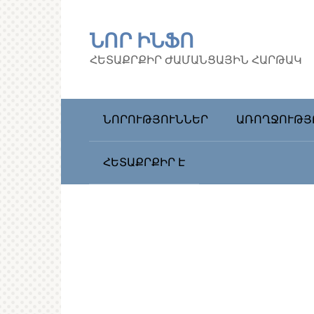
Перейти
к
ՆՈՐ ԻՆՖՈ
контенту
ՀԵՏԱՔՐՔԻՐ ԺԱՄԱՆՑԱՅԻՆ ՀԱՐԹԱԿ
ՆՈՐՈՒԹՅՈՒՆՆԵՐ
ԱՌՈՂՋՈՒԹՅ
ՀԵՏԱՔՐՔԻՐ Է