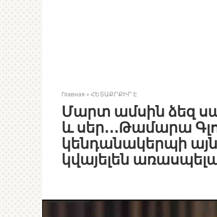
Главная
»
ՀԵՏԱՔՐՔԻՐ Է
Մարտ ամսին ձեզ սպ
և սեր․․․Թամարա Գլ
կենդանակերպի այն 
կվայելեն առասպելա