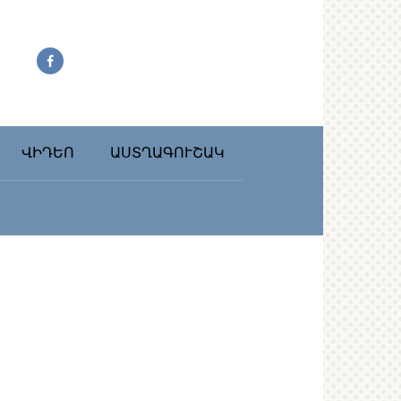
ՎԻԴԵՈ
ԱՍՏՂԱԳՈՒՇԱԿ