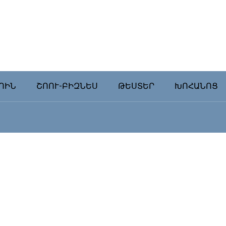
ՈԻՆ
ՇՈՈՒ-ԲԻԶՆԵՍ
ԹԵՍՏԵՐ
ԽՈՀԱՆՈՑ