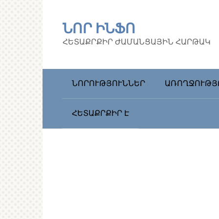
Перейти
к
ՆՈՐ ԻՆՖՈ
контенту
ՀԵՏԱՔՐՔԻՐ ԺԱՄԱՆՑԱՅԻՆ ՀԱՐԹԱԿ
ՆՈՐՈՒԹՅՈՒՆՆԵՐ
ԱՌՈՂՋՈՒԹՅ
ՀԵՏԱՔՐՔԻՐ Է