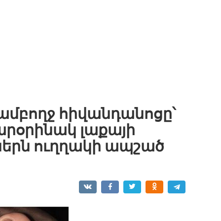
ամբողջ հիվանդանոցը՝
արօրինակ լաքայի
երն ուղղակի ապշած