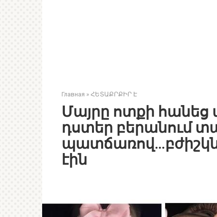
Главная
»
ՀԵՏԱՔՐՔԻՐ Է
Մայրը ոտքի հանեց 
դստեր բերանում տ
պատճառով…բժիշկն
էին