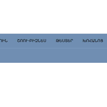
ՈԻՆ
ՇՈՈՒ-ԲԻԶՆԵՍ
ԹԵՍՏԵՐ
ԽՈՀԱՆՈՑ