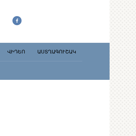
ՎԻԴԵՈ
ԱՍՏՂԱԳՈՒՇԱԿ