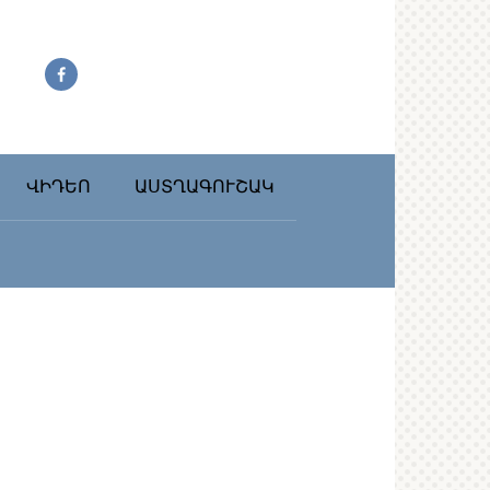
ՎԻԴԵՈ
ԱՍՏՂԱԳՈՒՇԱԿ