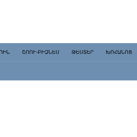
ՈԻՆ
ՇՈՈՒ-ԲԻԶՆԵՍ
ԹԵՍՏԵՐ
ԽՈՀԱՆՈՑ