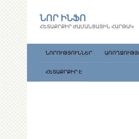
Перейти
к
ՆՈՐ ԻՆՖՈ
контенту
ՀԵՏԱՔՐՔԻՐ ԺԱՄԱՆՑԱՅԻՆ ՀԱՐԹԱԿ
ՆՈՐՈՒԹՅՈՒՆՆԵՐ
ԱՌՈՂՋՈՒԹՅ
ՀԵՏԱՔՐՔԻՐ Է