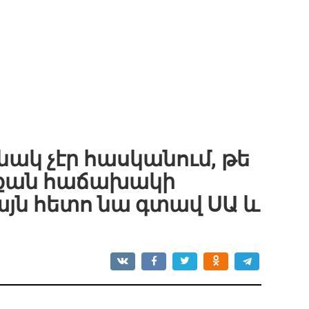
ակ չէր հասկանում, թե
յդքան հաճախակի
յն հետո նա գտավ ՍԱ և