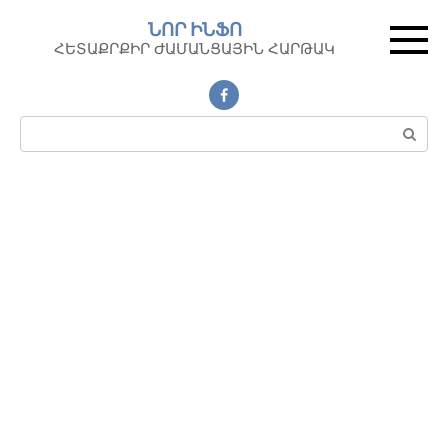
Перейти
ՆՈՐ ԻՆՖՈ
к
ՀԵՏԱՔՐՔԻՐ ԺԱՄԱՆՑԱՅԻՆ ՀԱՐԹԱԿ
контенту
Поиск: