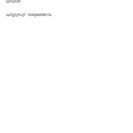
կսկսի:
աղբյուր՝ norpaster.ru