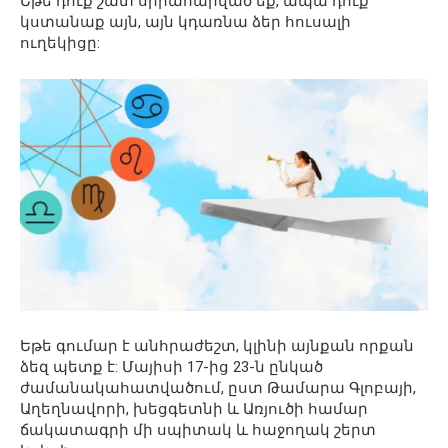
Եթե ​​դուք շատ սիրահարված եք, ապա դուք
կստանաք այն, այն կդառնա ձեր հուսալի
ուղեկիցը:
Եթե գումար է անհրաժեշտ, կլինի այնքան որքան
ձեզ պետք է: Մայիսի 17-ից 23-ն ընկած
ժամանակահատվածում, ըստ Թամարա Գլոբայի,
Աղեղնավորի, խեցգետնի և Առյուծի համար
ճակատագրի մի սպիտակ և հաջողակ շերտ