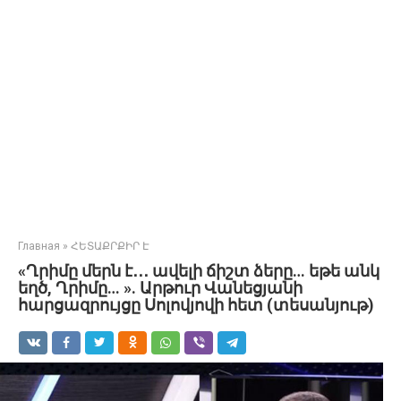
Главная
»
ՀԵՏԱՔՐՔԻՐ Է
«Ղրիմը մերն է․․․ ավելի ճիշտ ձերը… եթե անկ
եղծ, Ղրիմը… ». Արթուր Վանեցյանի
հարցազրույցը Սոլովյովի հետ (տեսանյութ)