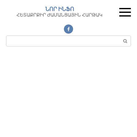
Перейти
ՆՈՐ ԻՆՖՈ
к
ՀԵՏԱՔՐՔԻՐ ԺԱՄԱՆՑԱՅԻՆ ՀԱՐԹԱԿ
контенту
Поиск: