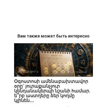
Вам также может быть интересно
ՀԵՏԱՔՐՔԻՐ Է
0
621դիտում
Օգոստոսի ամենաբախտավոր
օրը` յուրաքանչյուր
կենդանակերպի նշանի համար.
ե՞րբ աստղերը ձեր կողմը
կլինեն․․․