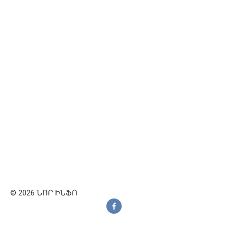
© 2026 ՆՈՐ ԻՆՖՈ