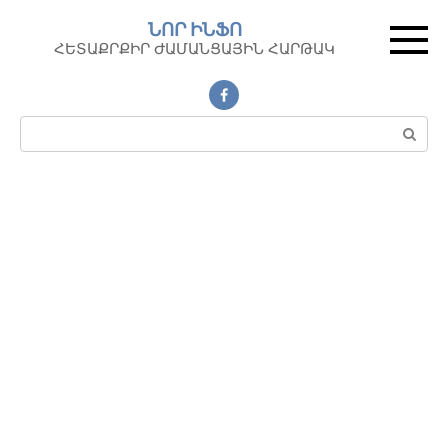
Перейти
ՆՈՐ ԻՆՖՈ
к
ՀԵՏԱՔՐՔԻՐ ԺԱՄԱՆՑԱՅԻՆ ՀԱՐԹԱԿ
контенту
Поиск: