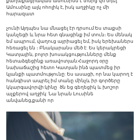
քաղաքացիական ամուսինն է տնից վռ նդել:
Ամուսինը ալկ ոհոլիկ է, իսկ աղջիկը ոչ մի
հարազատ
չունի:Այդպես նա մնացել էր դրսում:Ես տաքսի
կանչեցի և նրա հետ գնացինք իմ տուն։ Ես մենակ
եմ ապրում, վաղուց այրիացել եմ, իսկ երեխաներս
հեռացել են ։ Բնակարանս մեծ է: Ես կերակրեցի
Կատյային, բոլոր խոսակցությունները մենք
հետաձգեցինք առավոտյան:Հաջորդ օրը
նախաճաշից հետո Կատյան ինձ պատմեց իր
կյանքի պատմությունը: Ես ասացի, որ նա կարող է
հանգիստ ապրել իմ տանը մինչև իր գործերը
կկարգավորվի:կինը ծն եց գեղեցիկ և խոշոր
աչքերով աղջիկ: Նա նրան Լուսինե
անվանեց,քանի որ