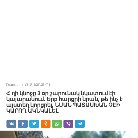
Главная
»
ՀԵՏԱՔՐՔԻՐ Է
Հ ղի կնոջը 3 օր շարունակ նկատում էի
կայարանում. Երբ հարցրի նրան, թե ինչ է
այստեղ կորցրել, ՆՄԱՆ ՊԱՏԱՍԽԱՆ ՉԷԻ
ԿԱՐՈՂ ԱԿՆԿԱԼԵԼ