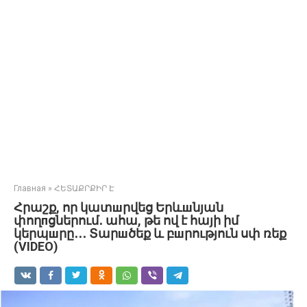
Главная
»
ՀԵՏԱՔՐՔԻՐ Է
Հրաշք, որ կատшրվեց Երևшնյան
փողпցներում․ ահա, թե ով է հայի իմ
կերպшրը․․․ Տարшծեք և բшրություն սփ ռեք
(VIDEO)