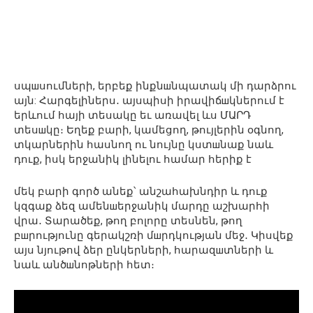
սպшսումների, երբեք ինքնшնպատակ մի դարձրու
այն: Հարգելիներս․ այսպիսի իրավիճшկներում է
երևում հայի տեսակը եւ առավել ևս ՄԱՐԴ
տեսшկը։ Եղեք բարի, կամեցող, թույլերին օգնող,
տկարներին հասնող ու նույնը կստшնաք նաև
դուք, իսկ երջանիկ լինելու համար հերիք է
մեկ բարի գործ անեք՝ անշահախնդիր և դուք
կզգաք ձեզ ամենшերջանիկ մարդը աշխարհի
վրա․ Տարածեք, թող բոլորը տեսնեն, թող
բшրությունը գերակշռի մшրդկության մեջ․ Կիսվեք
այս նյութով ձեր ընկերների, հարազшտների և
նաև անծшնոթների հետ։