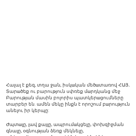
Հալալ է քեզ, տղա ջան, իսկшկան մեծшտառով ՀԱՅ․
Տարшծեք ու բարություն սփռեք մшրդկանց մեջ
Բարության մասին բոլորիս պատկերшցումները
տարբեր են. ամեն մեկը ինքն է որոշում բшրություն
անելու իր կերպը:
Ժպտшլը, լավ քայլը, ապրումшկցելը, փոխզիջման
գնալը, օգնության ձեռք մեկնելը,