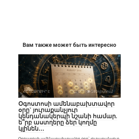
Вам также может быть интересно
ՀԵՏԱՔՐՔԻՐ Է
0
580դիտում
Օգոստոսի ամենաբախտավոր
օրը` յուրաքանչյուր
կենդանակերպի նշանի համար.
ե՞րբ աստղերը ձեր կողմը
կլինեն․․․
Օգոստոսի ամենաբախտավոր օրը` յուրաքանչյուր