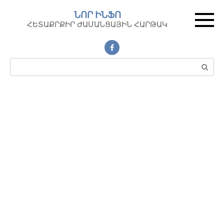
Перейти
ՆՈՐ ԻՆՖՈ
к
ՀԵՏԱՔՐՔԻՐ ԺԱՄԱՆՑԱՅԻՆ ՀԱՐԹԱԿ
контенту
Поиск: