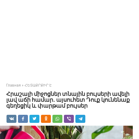
Главная
»
ՀԵՏԱՔՐՔԻՐ Է
Հրաշալի միջոցներ տնային բույսերի ավելի
լավ աճի համար․ այսուհետ Դուք կունենաք
գեղեցիկ և փարթամ բույսեր