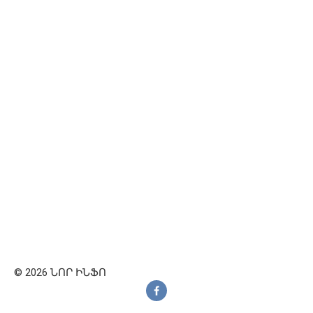
© 2026 ՆՈՐ ԻՆՖՈ