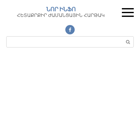
Перейти
ՆՈՐ ԻՆՖՈ
к
ՀԵՏԱՔՐՔԻՐ ԺԱՄԱՆՑԱՅԻՆ ՀԱՐԹԱԿ
контенту
Поиск: