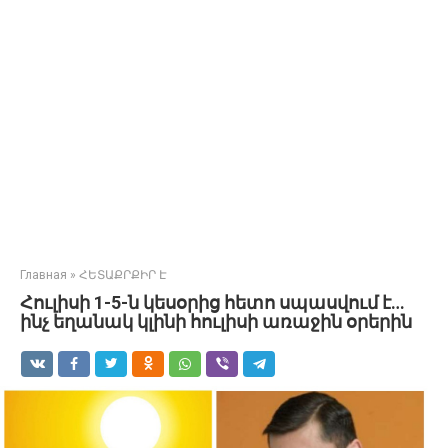
Главная
»
ՀԵՏԱՔՐՔԻՐ Է
Հուլիսի 1-5-ն կեսօրից հետո սպասվում է…
ինչ եղանակ կլինի հուլիսի առաջին օրերին