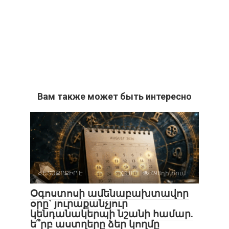
Вам также может быть интересно
ՀԵՏԱՔՐՔԻՐ Է
0
498դիտում
Օգոստոսի ամենաբախտավոր
օրը` յուրաքանչյուր
կենդանակերպի նշանի համար.
ե՞րբ աստղերը ձեր կողմը