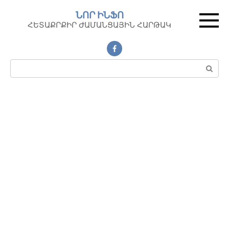
Перейти
ՆՈՐ ԻՆՖՈ
к
ՀԵՏԱՔՐՔԻՐ ԺԱՄԱՆՑԱՅԻՆ ՀԱՐԹԱԿ
контенту
Поиск: