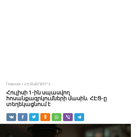
Главная
»
ՀԵՏԱՔՐՔԻՐ Է
Հուլիսի 1-ին սպասվող
հոսանքազրկումների մասին. ՀԷՑ-ը
տեղեկացնում է