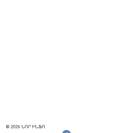
© 2026 ՆՈՐ ԻՆՖՈ