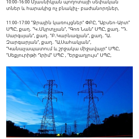
10:00-16:00 Մյասնիկյան պողոտայի սեփական
տներ և հարակից ոչ բնակիչ- բաժանորդներ,
11:00-17:00 “Ջրային կառույցներ” ՓԲԸ, “Աբսեո-Արտ”
ՍՊԸ, քաղ․ “Կ․Մկրտչյան”, “Գոռ Նան” ՍՊԸ, քաղ․ “Դ․
Սարգսյան”, քաղ․ “Բ․Կարնազյան”, քաղ․ “Ա․
Զարգարյան”, քաղ․ “Ա,Սահակյան”,
“Կանաչապատում և շրջակա միջավայր” ՍՊԸ,
“Սեքյուրիթի Ղրիմ” ՍՊԸ , “Երքաղլույս” ՍՊԸ,