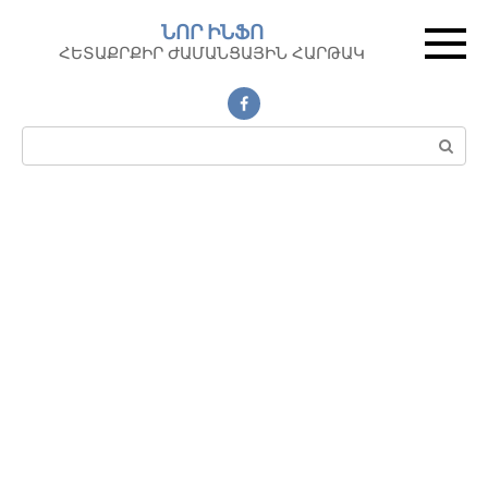
Перейти
ՆՈՐ ԻՆՖՈ
к
ՀԵՏԱՔՐՔԻՐ ԺԱՄԱՆՑԱՅԻՆ ՀԱՐԹԱԿ
контенту
Поиск: