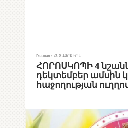
Главная
»
ՀԵՏԱՔՐՔԻՐ Է
ՀՈՐՈՍԿՈՊԻ 4 նշանն
դեկտեմբեր ամսին 
հաջողության ուղղով