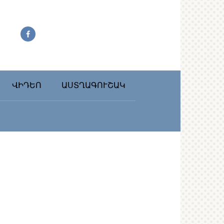
ՎԻԴԵՈ
ԱՍՏՂԱԳՈՒՇԱԿ