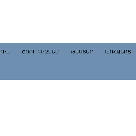
ՈԻՆ
ՇՈՈՒ-ԲԻԶՆԵՍ
ԹԵՍՏԵՐ
ԽՈՀԱՆՈՑ