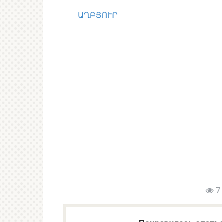
ԱՂԲՅՈՒՐ
7