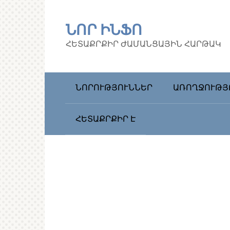
Перейти
к
ՆՈՐ ԻՆՖՈ
контенту
ՀԵՏԱՔՐՔԻՐ ԺԱՄԱՆՑԱՅԻՆ ՀԱՐԹԱԿ
ՆՈՐՈՒԹՅՈՒՆՆԵՐ
ԱՌՈՂՋՈՒԹՅ
ՀԵՏԱՔՐՔԻՐ Է