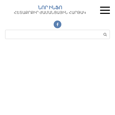
Перейти
ՆՈՐ ԻՆՖՈ
к
ՀԵՏԱՔՐՔԻՐ ԺԱՄԱՆՑԱՅԻՆ ՀԱՐԹԱԿ
контенту
Поиск: