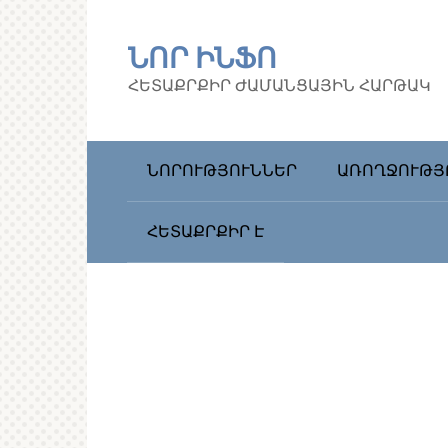
Перейти
к
ՆՈՐ ԻՆՖՈ
контенту
ՀԵՏԱՔՐՔԻՐ ԺԱՄԱՆՑԱՅԻՆ ՀԱՐԹԱԿ
ՆՈՐՈՒԹՅՈՒՆՆԵՐ
ԱՌՈՂՋՈՒԹՅ
ՀԵՏԱՔՐՔԻՐ Է