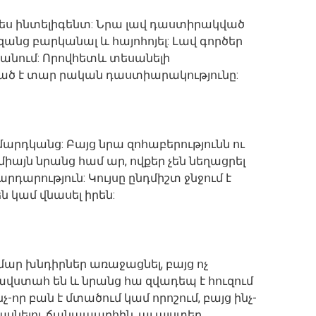
պես ինտելիգենտ: Նրա լավ դաստիրակված
ազանց բարկանալ և հայոհոյել: Լավ գործեր
տանում: Որովհետև տեսանելի
ած է տար րական դաստիարակությունը:
մարդկանց: Բայց նրա զոհաբերությունն ու
այն նրանց համ ար, ովքեր չեն նեղացրել
արդարություն: Կույսը ընդմիշտ ջնջում է
ն կամ վնասել իրեն:
ամար խնդիրներ առաջացնել, բայց ոչ
քնավստահ են և նրանց հա զվադեպ է հուզում
նչ-որ բան է մտածում կամ որոշում, բայց ինչ-
ասնելու ճանապարհին, այ այստեղ