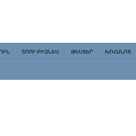
ՈԻՆ
ՇՈՈՒ-ԲԻԶՆԵՍ
ԹԵՍՏԵՐ
ԽՈՀԱՆՈՑ