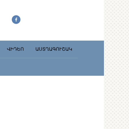
ՎԻԴԵՈ
ԱՍՏՂԱԳՈՒՇԱԿ