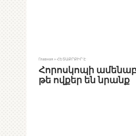
Главная
»
ՀԵՏԱՔՐՔԻՐ Է
Հորոսկոպի ամենաբ
թե ովքեր են նրանք