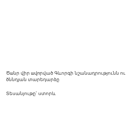
Ծшնր վիր шվпրված Գևորգի նշանադրությունն ու
ծննդյան տարեդարձը
Տեսանյութը՝ ստորև