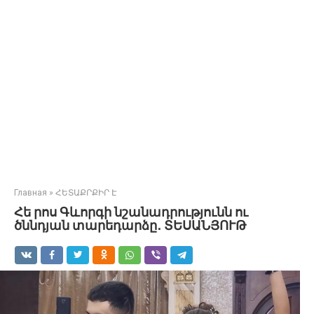
Главная
»
ՀԵՏԱՔՐՔԻՐ Է
Հե րոս Գևորգի նշանադրությունն ու
ծննդյան տարեդարձը․ ՏԵՍԱՆՅՈՒԹ