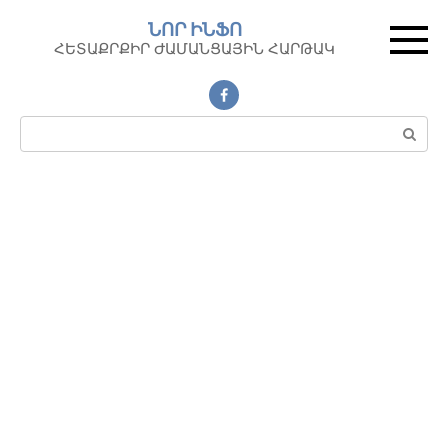
Перейти
ՆՈՐ ԻՆՖՈ
к
ՀԵՏԱՔՐՔԻՐ ԺԱՄԱՆՑԱՅԻՆ ՀԱՐԹԱԿ
контенту
Поиск: