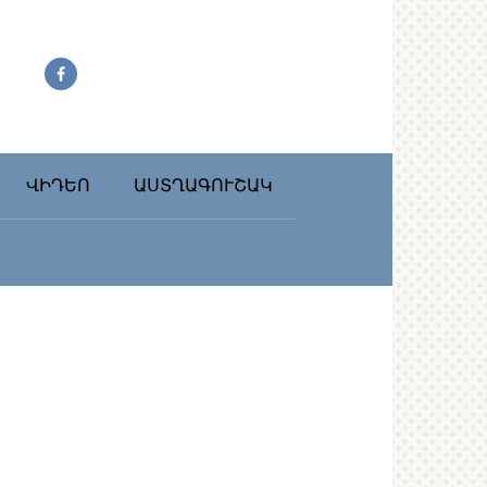
ՎԻԴԵՈ
ԱՍՏՂԱԳՈՒՇԱԿ