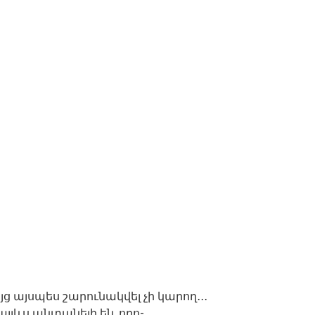
այց այսպես շարունակվել չի կարող․․․
այլևս անտանելի են, որո-