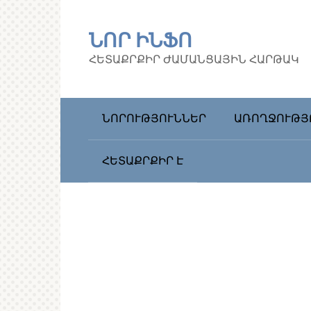
Перейти
к
ՆՈՐ ԻՆՖՈ
контенту
ՀԵՏԱՔՐՔԻՐ ԺԱՄԱՆՑԱՅԻՆ ՀԱՐԹԱԿ
ՆՈՐՈՒԹՅՈՒՆՆԵՐ
ԱՌՈՂՋՈՒԹՅ
ՀԵՏԱՔՐՔԻՐ Է