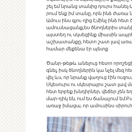
շել եմ նրանց տանից դուրս հանել
րում ենք իմ տանը, որն ինձ ժառա 
Ամուս ինս գյու-ղից է,մինչ ինձ հ
ամուսնացանք,ես ծնողներիս տան
այստեղ ու սկսեցինք միասին ապրել
աշխատանքը, հետո շատ լավ առա
համար մեքենա էր պետք:
Ծանր-թեթև անելուց հետո որոշեցի
գնել, իսկ ծնողներին կա նչել մեզ հ
վել ևս, որ նրանք վաղուց էին ուզ
Սկեսուրս ու սկեսրայրս շատ լավ մ
հետ երբեք խնդիրներ, վեճեր չեն
մար-դիկ են, ում ես ճանաչում եմ:
առաջ իմացա, որ ամուսինս սիրուհի