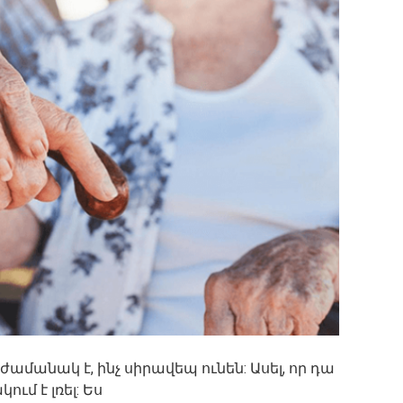
ամանակ է, ինչ սիրավեպ ունեն: Ասել, որ դա
ւմ է լռել: Ես