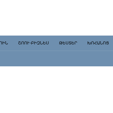
ՈԻՆ
ՇՈՈՒ-ԲԻԶՆԵՍ
ԹԵՍՏԵՐ
ԽՈՀԱՆՈՑ