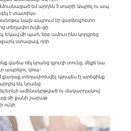
։Ամուսնացած եմ արդեն 5 տարի: Ապրել ու ապ
նգել է տատիկս:
ետ ծանոթա նալն ապրում էր վարձով,հետո
ից տեղափո խվե-ցի
: Եկավ մի պահ, երբ ամուս ինս կորցրեց
ջարկ ստացավ, որի
նք վաճա ռել նրանց գյուղի տունը, մեքե նա
ետ ապրելու: Առա-
ում քաղաք տեղափոխվել: Այդպես էլ արեցինք:
արդիկ են, նրանց
 եղել:Երևի ամենակրթված ու մակարդակով
Բայց մի քանի շաբաթ
 ունի: