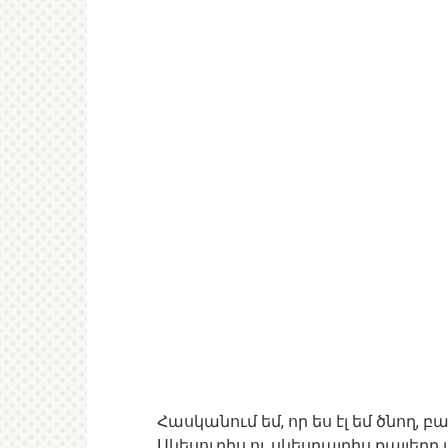
Հասկանում եմ, որ ես էլ եմ ծնող, բ
Սկեսուրիս ու սկեսրայրիս քայլերը 