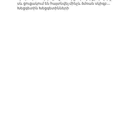
սև ցուցակում են հայտնվել մինչև ձմռան սկիզբ․․․
Խեցգետին Խեցգետինների