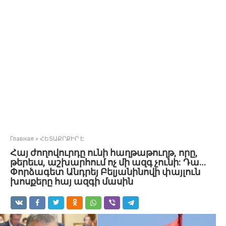
Главная
»
ՀԵՏԱՔՐՔԻՐ Է
Հայ ժողովուրդը ունի հաղթաթուղթ, որը,
թերեւս, աշխարհում ոչ մի ազգ չունի: Դա…
Փորձագետ Անդրեյ Բելյանինովի փայլուն
խոսքերը հայ ազգի մասին