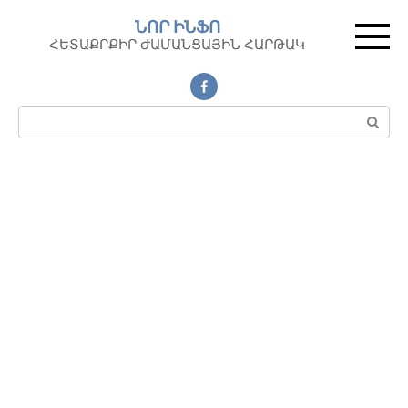
Перейти
ՆՈՐ ԻՆՖՈ
к
ՀԵՏԱՔՐՔԻՐ ԺԱՄԱՆՑԱՅԻՆ ՀԱՐԹԱԿ
контенту
Поиск: