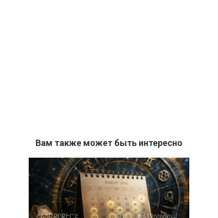
Вам также может быть интересно
ՀԵՏԱՔՐՔԻՐ Է
0
619դիտում