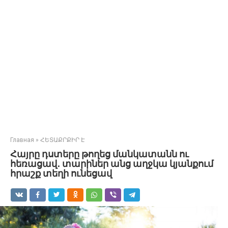
Главная
»
ՀԵՏԱՔՐՔԻՐ Է
Հայրը դստերը թողեց մանկատանն ու
հեռացավ․ տարիներ անց աղջկա կյանքում
հրաշք տեղի ունեցավ