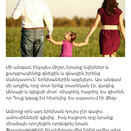
Մի անգամ, ինչպես միշտ, նրանք նվերներ և
քաղցրավենիք գնեցին և գնացին իրենց
մանկատուն՝ երեխաներին այցելելու: Այս անգամ
մի աղջիկ, որը մոտ երեք տարեկան էր, վազեց
Աննայի և Ալեքսի մոտ՝ «Մայրիկ, հայրիկ: Ես գիտեի,
որ Դուք կգաք իմ հետևից: Ես սպասում էի Ձեզ»:
Ամբողջ օրն այդ երեխան դուրս չէր գալիս
ամուսինների գլխից… Իսկ հաջորդ օրը նրանք
միաձայն որոշեցին որդեգրել նրան:
Փաստաթղթերի ձևակերպումից երեք ամիս անց