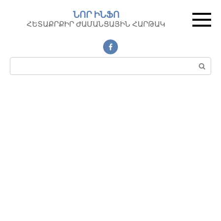
Перейти
ՆՈՐ ԻՆՖՈ
к
ՀԵՏԱՔՐՔԻՐ ԺԱՄԱՆՑԱՅԻՆ ՀԱՐԹԱԿ
контенту
Поиск: