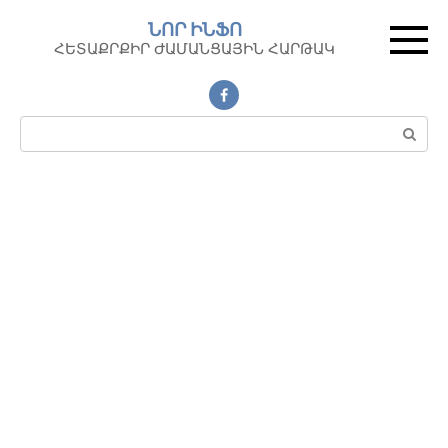
Перейти
ՆՈՐ ԻՆՖՈ
к
ՀԵՏԱՔՐՔԻՐ ԺԱՄԱՆՑԱՅԻՆ ՀԱՐԹԱԿ
контенту
Поиск: