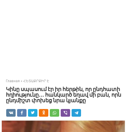
Главная
»
ՀԵՏԱՔՐՔԻՐ Է
Կինը սպասում էր իր հերթին, որ ընդհատի
հղիությունը․․․ հանկարծ եղավ մի բան, որն
ընդմիշտ փոխեց նրա կյանքը