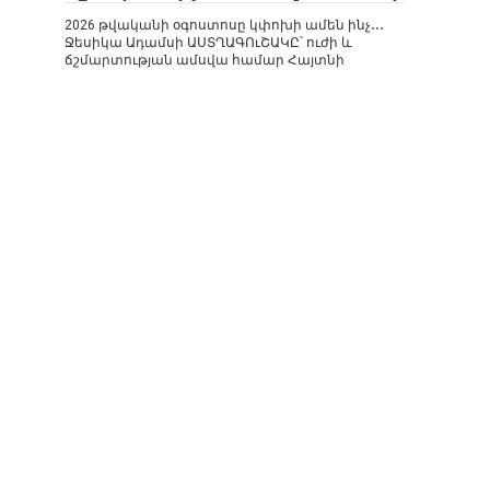
2026 թվականի օգոստոսը կփոխի ամեն ինչ․․․
Ջեսիկա Ադամսի ԱՍՏՂԱԳՈւՇԱԿԸ՝ ուժի և
ճշմարտության ամսվա համար Հայտնի