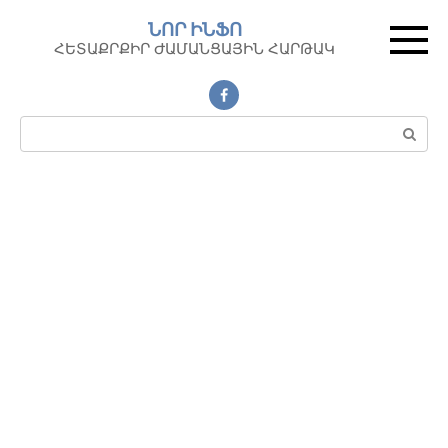
Перейти
ՆՈՐ ԻՆՖՈ
к
ՀԵՏԱՔՐՔԻՐ ԺԱՄԱՆՑԱՅԻՆ ՀԱՐԹԱԿ
контенту
Поиск: