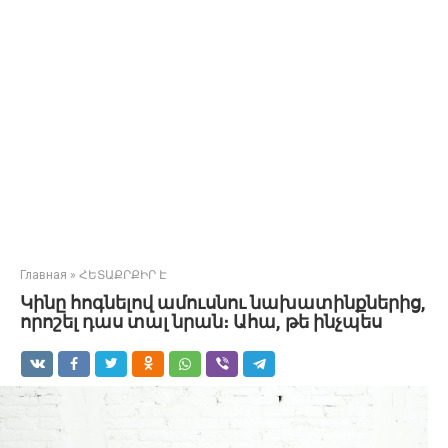
Главная
»
ՀԵՏԱՔՐՔԻՐ Է
Կինը հոգնելով ամուսնու նախատինքներից,
որոշել դաս տալ նրան։ Ահա, թե ինչպես