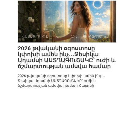
ՀԵՏԱՔՐՔԻՐ Է
0
612դիտում
2026 թվականի օգոստոսը
կփոխի ամեն ինչ․․․Ջեսիկա
Ադամսի ԱՍՏՂԱԳՈւՇԱԿԸ՝ ուժի և
ճշմարտության ամսվա համար
2026 թվականի օգոստոսը կփոխի ամեն ինչ․․․
Ջեսիկա Ադամսի ԱՍՏՂԱԳՈւՇԱԿԸ՝ ուժի և
ճշմարտության ամսվա համար Հայտնի