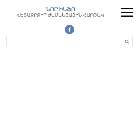
Перейти
ՆՈՐ ԻՆՖՈ
к
ՀԵՏԱՔՐՔԻՐ ԺԱՄԱՆՑԱՅԻՆ ՀԱՐԹԱԿ
контенту
Поиск: