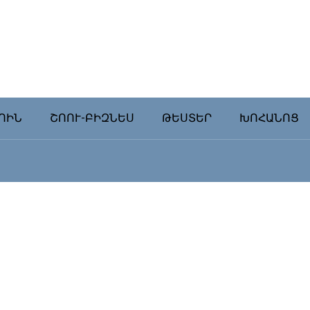
ՈԻՆ
ՇՈՈՒ-ԲԻԶՆԵՍ
ԹԵՍՏԵՐ
ԽՈՀԱՆՈՑ