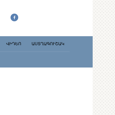
ՎԻԴԵՈ
ԱՍՏՂԱԳՈՒՇԱԿ