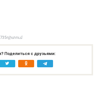
 735դիտում
я? Поделиться с друзьями: