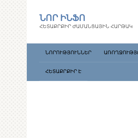
Перейти
к
ՆՈՐ ԻՆՖՈ
контенту
ՀԵՏԱՔՐՔԻՐ ԺԱՄԱՆՑԱՅԻՆ ՀԱՐԹԱԿ
ՆՈՐՈՒԹՅՈՒՆՆԵՐ
ԱՌՈՂՋՈՒԹՅ
ՀԵՏԱՔՐՔԻՐ Է