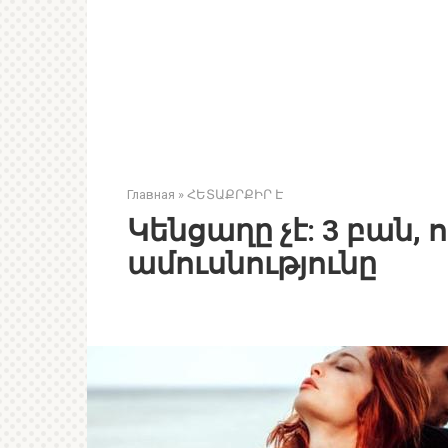
Главная
»
ՀԵՏԱՔՐՔԻՐ Է
Կենցաղը չէ: 3 բան, 
ամուսնությունը