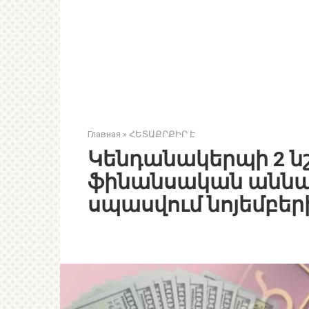
Главная
»
ՀԵՏԱՔՐՔԻՐ Է
Կենդանակերպի 2 նշ
ֆինանսական աննա
սպասվում նոյեմբերի