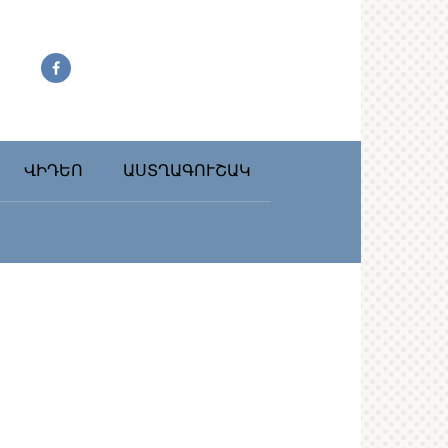
ՎԻԴԵՈ
ԱՍՏՂԱԳՈՒՇԱԿ