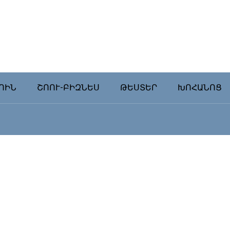
ՈԻՆ
ՇՈՈՒ-ԲԻԶՆԵՍ
ԹԵՍՏԵՐ
ԽՈՀԱՆՈՑ