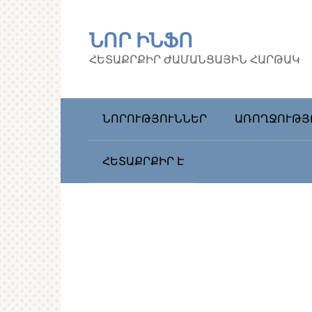
Перейти
к
ՆՈՐ ԻՆՖՈ
контенту
ՀԵՏԱՔՐՔԻՐ ԺԱՄԱՆՑԱՅԻՆ ՀԱՐԹԱԿ
ՆՈՐՈՒԹՅՈՒՆՆԵՐ
ԱՌՈՂՋՈՒԹՅ
ՀԵՏԱՔՐՔԻՐ Է