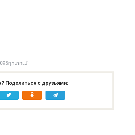
 095դիտում
я? Поделиться с друзьями: