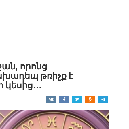
ան, որոնց
խադեպ թռիչք է
 կեսից․․․