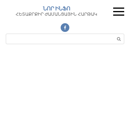
Перейти
ՆՈՐ ԻՆՖՈ
к
ՀԵՏԱՔՐՔԻՐ ԺԱՄԱՆՑԱՅԻՆ ՀԱՐԹԱԿ
контенту
Поиск: