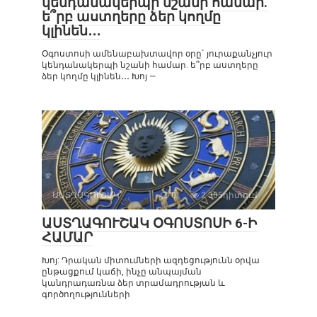
կենդանակերպի նշանի համար.
ե՞րբ աստղերը ձեր կողմը
կլինեն․․․
Օգոստոսի ամենաբախտավոր օրը` յուրաքանչյուր
կենդանակերպի նշանի համար. ե՞րբ աստղերը
ձեր կողմը կլինեն․․․ Խոյ —
ԱՍՏՂԱԳՈՒՇԱԿ
0
2 305դիտում
ԱՍՏՂԱԳՈՒՇԱԿ ՕԳՈՍՏՈՍԻ 6-Ի
ՀԱՄԱՐ
Խոյ: Դրական միտումների ազդեցությունն օրվա
ընթացքում կաճի, ինչը անպայման
կանդրադառնա ձեր տրամադրության և
գործողությունների