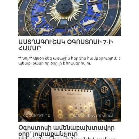
ԱՍՏՂԱԳՈՒՇԱԿ
0
2 009դիտում
ԱՍՏՂԱԳՈՒՇԱԿ ՕԳՈՍՏՈՍԻ 7-Ի
ՀԱՄԱՐ
**Խոյ.** Այսօր ձեզ առաջին հերթին համբերություն է
պետք, քանի որ օրը լի է հույսերով ու
ՀԵՏԱՔՐՔԻՐ Է
0
603դիտում
Օգոստոսի ամենաբախտավոր
օրը` յուրաքանչյուր