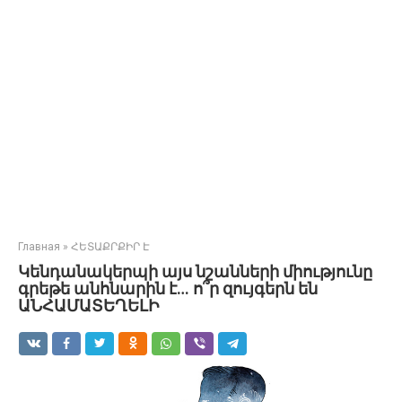
Главная
»
ՀԵՏԱՔՐՔԻՐ Է
Կենդանակերպի այս նշանների միությունը
գրեթե անհնարին է… ո՞ր զույգերն են
ԱՆՀԱՄԱՏԵՂԵԼԻ