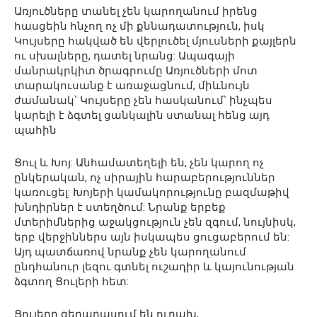
Առյուծները տանել չեն կարողանում իրենց
հասցեին հնչող ոչ մի քննադատություն, իսկ
Կույսերը հակված են վերլուծել մյուսների քայլերն
ու սխալները, դատել նրանց: Ապագայի
մանրակրկիտ ծրագրումը Առյուծների մոտ
տարակուսանք է առաջացնում, միևնույն
ժամանակ՝ Կույսերը չեն հասկանում՝ ինչպես
կարելի է ձգտել ցանկալին ստանալ հենց այդ
պահին
Ցուլ և Խոյ: Անհամատեղելի են, չեն կարող ոչ
ընկերական, ոչ սիրային հարաբերություններ
կառուցել: Խոյերի կամակորությունը բազմաթիվ
խնդիրներ է ստեղծում: Նրանք երբեք
մտերիմներից աջակցություն չեն զգում, նույնիսկ,
երբ վերջիններս այն իսկապես ցուցաբերում են:
Այդ պատճառով նրանք չեն կարողանում
ընդհանուր լեզու գտնել ուշադիր և կայունության
ձգտող Ցուլերի հետ:
Ցուլերը գերադասում են ուրախ,