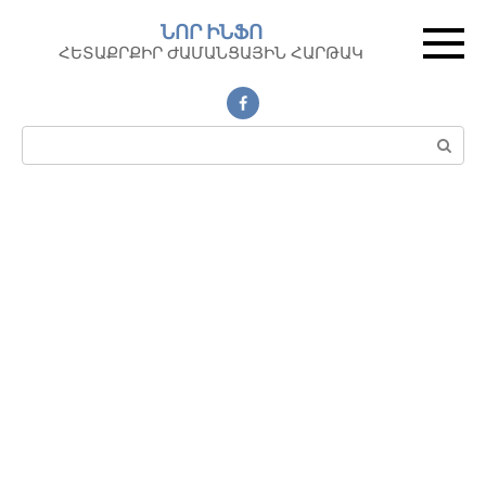
Перейти
ՆՈՐ ԻՆՖՈ
к
ՀԵՏԱՔՐՔԻՐ ԺԱՄԱՆՑԱՅԻՆ ՀԱՐԹԱԿ
контенту
Поиск: