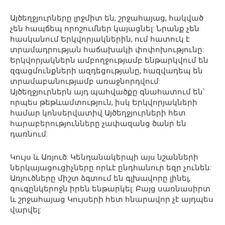
Այծեղջյուրները լրջմիտ են, շրջահայաց, հակված
չեն հապճեպ որոշումներ կայացնել: Նրանք չեն
հասկանում Երկվորյակներին, ում հատուկ է
տրամադրության հաճախակի փոփոխությունը:
Երկվորյակներն ամբողջությամբ ենթարկվում են
զգացմունքների ազդեցությանը, հազվադեպ են
տրամաբանությամբ առաջնորդվում:
Այծեղջյուրներն այդ պահվածքը գնահատում են՝
որպես թեթևամտություն, իսկ Երկվորյակների
համար կոնսերվատիվ Այծեղջյուրների հետ
հարաբերությունները չափազանց ծանր են
դառնում:
Կույս և Առյուծ: Կենդանակերպի այս նշանների
ներկայացուցիչները որևէ ընդհանուր եզր չունեն:
Առյուծները միշտ ձգտում են գլխավորը լինել,
զուգընկերոջն իրեն ենթարկել: Բայց սառնասիրտ
և շրջահայաց Կույսերի հետ հնարավոր չէ այդպես
վարվել: