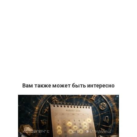
Вам также может быть интересно
ՀԵՏԱՔՐՔԻՐ Է
0
619դիտում