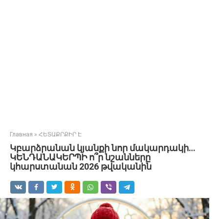
Главная
»
ՀԵՏԱՔՐՔԻՐ Է
Կբարձրանան կյանքի նոր մակարդակի…
ԿԵՆԴԱՆԱԿԵՐՊԻ ո՞ր նշանները
կհարստանան 2026 թվականին