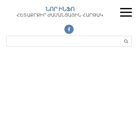
Перейти
ՆՈՐ ԻՆՖՈ
к
ՀԵՏԱՔՐՔԻՐ ԺԱՄԱՆՑԱՅԻՆ ՀԱՐԹԱԿ
контенту
Поиск: