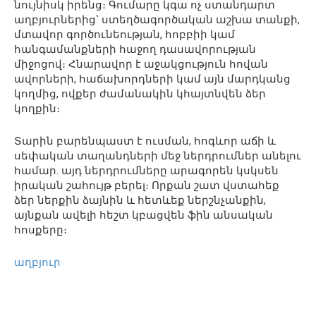
նույնիսկ իրենց։ Գումարը կգա ոչ ստանդարտ
աղբյուրներից՝ ստեղծագործական աշխա տանքի,
մտավոր գործունեության, հոբբիի կամ
հանգամանքների հաջող դասավորության
միջոցով։ Հնարավոր է աջակցություն հովան
ավորների, հաճախորդների կամ այն մարդկանց
կողմից, ովքեր ժամանակին կհայտնվեն ձեր
կողքին։
Տարին բարենպաստ է ուսման, հոգևոր աճի և
սեփական տաղանդների մեջ ներդրումներ անելու
համար. այդ ներդրումները արագորեն կսկսեն
իրական շահույթ բերել։ Որքան շատ վստահեք
ձեր ներքին ձայնին և հետևեք ներշնչանքին,
այնքան ավելի հեշտ կբացվեն ֆին անսական
հոսքերը։
աղբյուր