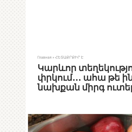
Главная
»
ՀԵՏԱՔՐՔԻՐ Է
Կարևոր տեղեկությու
փրկում․․․ ահա թե ին
նախքան միրգ ուտե