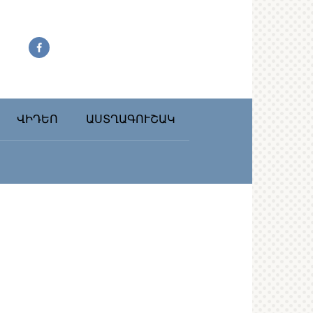
ՎԻԴԵՈ
ԱՍՏՂԱԳՈՒՇԱԿ