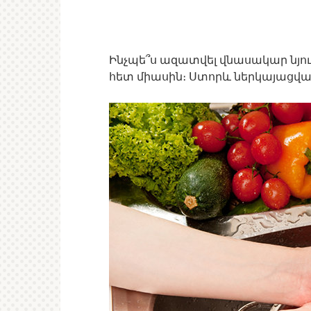
Ինչպե՞ս ազատվել վնասակար նյո
հետ միասին։ Ստորև ներկայացված