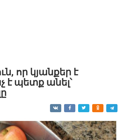
ն, որ կյանքեր է
չ է պետք անել՝
լը