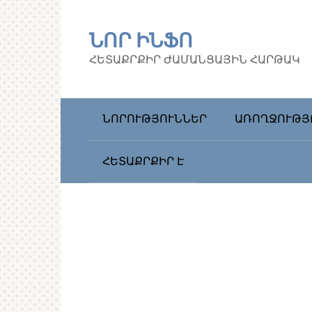
Перейти
к
ՆՈՐ ԻՆՖՈ
контенту
ՀԵՏԱՔՐՔԻՐ ԺԱՄԱՆՑԱՅԻՆ ՀԱՐԹԱԿ
ՆՈՐՈՒԹՅՈՒՆՆԵՐ
ԱՌՈՂՋՈՒԹՅ
ՀԵՏԱՔՐՔԻՐ Է