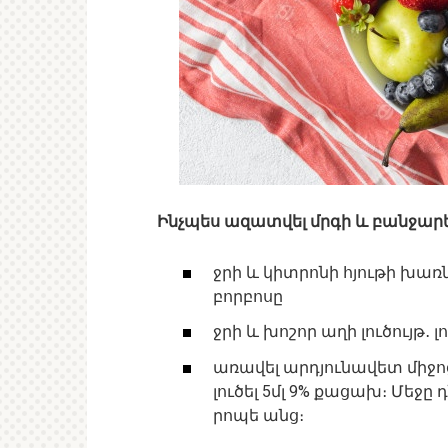
Ինչպես ազատվել մրգի և բանջար
ջրի և կիտրոնի հյութի խառ
բորբոսը
ջրի և խոշոր աղի լուծույթ․ 
առավել արդյունավետ միջոց
լուծել 5մլ 9% քացախ։ Մեջը 
րոպե անց։