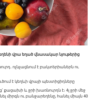
եղենի վրա եղած վնասակար նյութերից
նուրդ․ ոչնչացնում է բակտերիաներն ու
լուծում է կեղևի վրայի պեստիցիդները
՝ քացախի և ջրի խառնուրդն է։ 4լ ջրի մեջ
դնել միրգն ու բանջարեղենը, հանել միայն 40