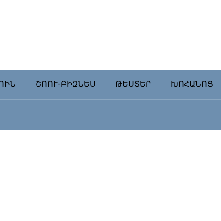
ՈԻՆ
ՇՈՈՒ-ԲԻԶՆԵՍ
ԹԵՍՏԵՐ
ԽՈՀԱՆՈՑ