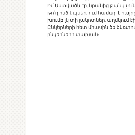
Իմ Աստվածն էր, նրանից թանկ չու
թո՛ղ ինձ կպներ, ում համար է հայ
խումբ լկ տի լակոտներ, աղմկում էի
Ընկերների հետ միասին ծե ծկռտուքի
ընկերները փախան։