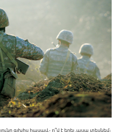
յունը գլխիս հասավ,֊ ո՞վ է եղել ,ասա տեսնեմ։