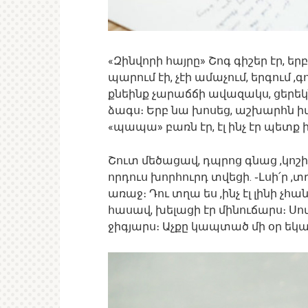
«Զինվորի հայրը» Շոգ գիշեր էր, 
պարում էի, չէի ամաչում, երգում 
քնեինք չարաճճի ավազակս, ցերեկնե
ձագս։ Երբ նա խոսեց, աշխարհն իմն
«պապա» բառն էր, էլ ինչ էր պետք ի
Շուտ մեծացավ, դպրոց գնաց ,կոշիկ
որդուս խորհուրդ տվեցի. ֊Լսի՛ր ,
առաջ։ Դու տղա ես ,ինչ էլ լինի չհ
հասավ, խելացի էր մինուճարս։ Սով
ջիգյարս։ Աչքը կապտած մի օր եկա