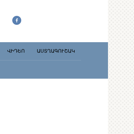
ՎԻԴԵՈ
ԱՍՏՂԱԳՈՒՇԱԿ