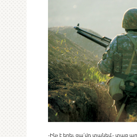
֊Ինչ է եղել, ցա՛վդ տանեմ,֊ տաք ար