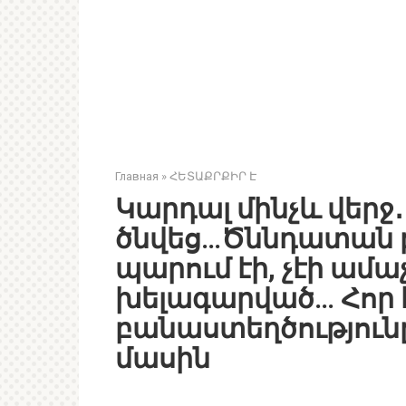
Главная
»
ՀԵՏԱՔՐՔԻՐ Է
Կարդալ մինչև վերջ․․
ծնվեց…Ծննդատան բ
պարում էի, չէի ամաչ
խելագարված… Հոր 
բանաստեղծություն
մասին