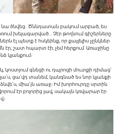
երբ նա ծնվեց…Ծննդատան բակում արբած, ես
,գոռում խելագարված… Չէր թողնում գիշերները
րն էլ պետք է հսկեինք, որ քայլելիս չընկներ
 էր, շատ հպարտ էի, չեմ հերքում. Առաջինը
նձ կյանքում։
, կոստյում գնեցի ու դպրոցի մուտքի դիմաց՝
տղա՛ս, ցա՛վդ տանեմ, կանգնած ես նոր կյանքի
անձնվե՛ս, միա՛յն առաջ։ Իմ խորհուրդը սրտին
որում էր բոլորից լավ, սակայն կռվարար էր
վ։