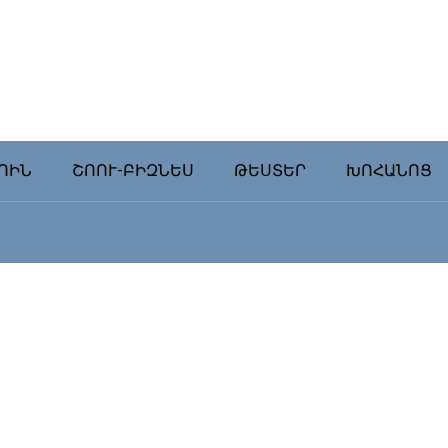
ՈԻՆ
ՇՈՈՒ-ԲԻԶՆԵՍ
ԹԵՍՏԵՐ
ԽՈՀԱՆՈՑ