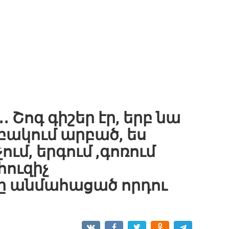
․ Շոգ գիշեր էր, երբ նա
ակում արբած, ես
ում, երգում ,գոռում
հուզիչ
ը անմահացած որդու