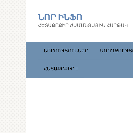
Перейти
к
ՆՈՐ ԻՆՖՈ
контенту
ՀԵՏԱՔՐՔԻՐ ԺԱՄԱՆՑԱՅԻՆ ՀԱՐԹԱԿ
ՆՈՐՈՒԹՅՈՒՆՆԵՐ
ԱՌՈՂՋՈՒԹՅ
ՀԵՏԱՔՐՔԻՐ Է