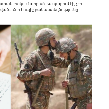
ատան բակում արբած, ես պարում էի, չէի
րված… Հոր հուզիչ բանաստեղծությունը