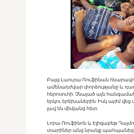
Բայց Լաուրա Ռուֆինան հնարավոր
ամենադժվար փորձությանը և դառնա
հերոսուհի: Չնայած այն հանգաման
երկու երեխաներին: Իսկ այժմ վեց 
լավ են միմյանց հետ:
Լորա Ռուֆինոն և Էլիզաբեթ Դայմ
տարիներ անց նրանք պահպանեցին