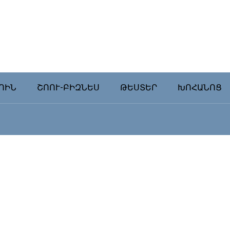
ՈԻՆ
ՇՈՈՒ-ԲԻԶՆԵՍ
ԹԵՍՏԵՐ
ԽՈՀԱՆՈՑ