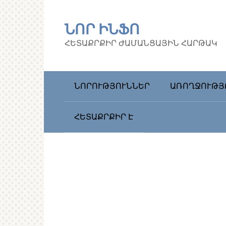
Перейти
к
ՆՈՐ ԻՆՖՈ
контенту
ՀԵՏԱՔՐՔԻՐ ԺԱՄԱՆՑԱՅԻՆ ՀԱՐԹԱԿ
ՆՈՐՈՒԹՅՈՒՆՆԵՐ
ԱՌՈՂՋՈՒԹՅ
ՀԵՏԱՔՐՔԻՐ Է