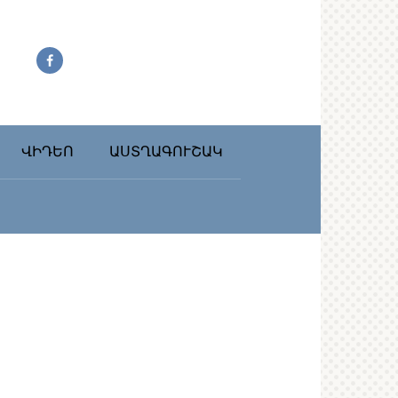
ՎԻԴԵՈ
ԱՍՏՂԱԳՈՒՇԱԿ