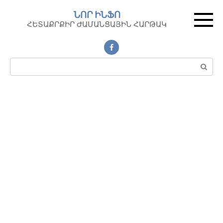
Перейти
ՆՈՐ ԻՆՖՈ
к
ՀԵՏԱՔՐՔԻՐ ԺԱՄԱՆՑԱՅԻՆ ՀԱՐԹԱԿ
контенту
Поиск: