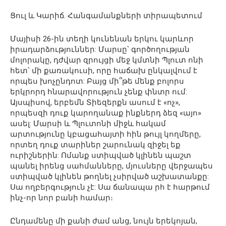
Ցուլ և Կարիճ. Հանգամանքների տիրապետում
Մայիսի 26-ին տեղի կունենան երկու կարևոր
իրադարձություններ: Մարսը՝ գործողության
մոլորակը, դժվար զրույցի մեջ կմտնի Պլուտ ոնի
հետ՝ մի քառակուսի, որը հաճախ ընկալվում է
որպես խոչընդոտ: Բայց մի՞թե մենք բոլորս
երկրորդ հնարավորություն չենք փնտր ում:
Այսպիսով, երբեմն Տիեզերքն ասում է «ոչ»,
որպեսզի դուք կարողանաք ինքներդ ձեզ «այո»
ասել: Մարսի և Պլուտոնի միջև հակամ
արտությունը կբացահայտի հին թույլ կողմերը,
որտեղ դուք տարիներ շարունակ զիջել եք
ուրիշներին: Ոմանք ստիպված կլինեն պաշտ
պանել իրենց սահմանները, մյուսները վերջապես
ստիպված կլինեն թողնել չսիրված աշխատանքը:
Սա ողբերգություն չէ: Սա ճանապա րհ է հարթում
ինչ-որ նոր բանի համար։
Ընդամենը մի քանի ժամ անց, նույն երեկոյան,