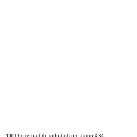
1000-ից ոչ ավելի՝ ավանդի գումարը X 84