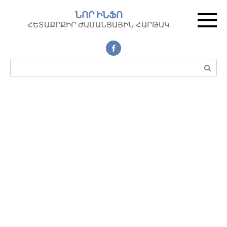
Перейти
ՆՈՐ ԻՆՖՈ
к
ՀԵՏԱՔՐՔԻՐ ԺԱՄԱՆՑԱՅԻՆ ՀԱՐԹԱԿ
контенту
Поиск: