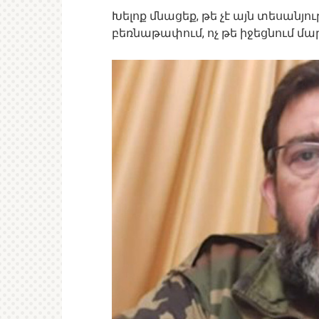
Խելոք մնացեք, թե չէ այն տեսանյո
բեռնաթափում, ոչ թե իջեցնում մա