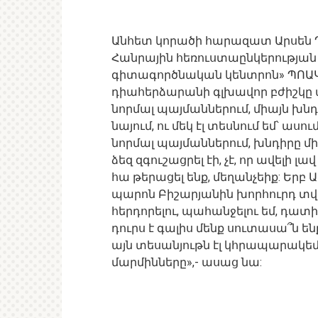
Անհետ կորածի հարազատ Արսեն Ղո
Հանրային հեռուստաընկերության
գիտագործնական կենտրոն» ՊՈԱԿ-
դիահերձարանի գլխավոր բժիշկը ա
նորմալ պայմաններում, միայն խնդ
նայում, ու մեկ էլ տեսնում եմ՝ ասո
նորմալ պայմաններում, խնդիրը մի
ձեզ զգուշացրել էի, չէ, որ ավելի լա
հա թերացել ենք, մեղանչեիք: Երբ
պարոն Բիշարյանին խորհուրդ տվեցի
հերդորելու, պահանջելու եմ, դատի
դուրս է գալիս մենք սուտասա՞ն ենք,
այն տեսանյութն էլ կհրապարակեմ,
մարմինները»,- ասաց նա: