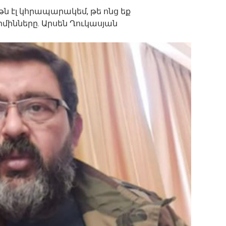
ւթն էլ կհրապարակեմ, թե ոնց եք
րմինները. Արսեն Ղուկասյան