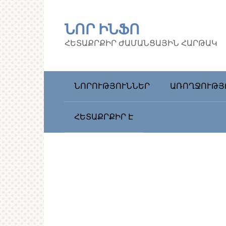
Перейти
к
ՆՈՐ ԻՆՖՈ
контенту
ՀԵՏԱՔՐՔԻՐ ԺԱՄԱՆՑԱՅԻՆ ՀԱՐԹԱԿ
ՆՈՐՈՒԹՅՈՒՆՆԵՐ
ԱՌՈՂՋՈՒԹՅ
ՀԵՏԱՔՐՔԻՐ Է