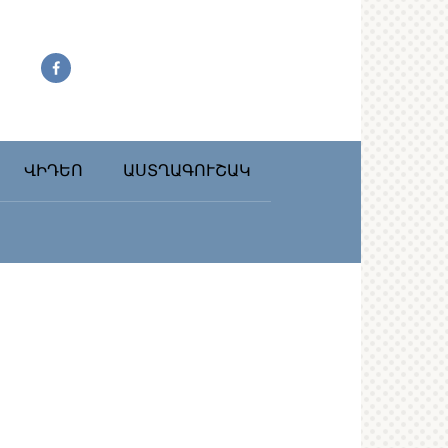
ՎԻԴԵՈ
ԱՍՏՂԱԳՈՒՇԱԿ