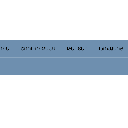
ՈԻՆ
ՇՈՈՒ-ԲԻԶՆԵՍ
ԹԵՍՏԵՐ
ԽՈՀԱՆՈՑ