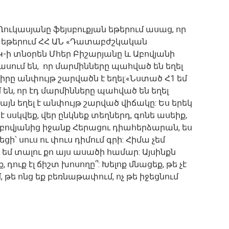
ւկասյանը ֆեյսբուքյան եթերում ասաց, որ
 եթերում ՀՀ ԱՆ «Դատաբժշկական
ի տնօրեն Մհեր Բիշարյանը և Աբովյանի
սում են, որ մարմինները պահված են եղել
իրը անփույթ շարվածն է եղել:«Նստած Հ1 եմ
ւմ են, որ էդ մարմինները պահված են եղել
այն եղել է անփույթ շարված վիճակը: Ես երեկ
վ է սսկվեք, վեր ընկնեք տեղներդ, գոնե ասեիք,
 Աբովյանից իջանք Հերացու դիահերձարան, ես
՝ սուս ու փուս դիմում գրի: Հիմա չեմ
 եմ տալու քո այս ասածի համար: Այսինքն
 դուք էլ ճիշտ խոսողը՞: Խելոք մնացեք, թե չէ
 թե ոնց եք բեռնաթափում, ոչ թե իջեցնում