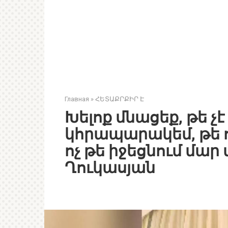
Главная
»
ՀԵՏԱՔՐՔԻՐ Է
Խելոք մնացեք, թե չէ
կհրապարակեմ, թե 
ոչ թե իջեցնում մար
Ղուկասյան