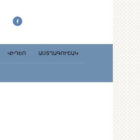
ՎԻԴԵՈ
ԱՍՏՂԱԳՈՒՇԱԿ