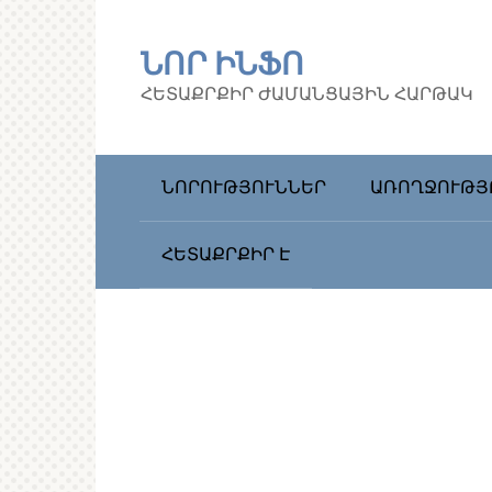
Перейти
к
ՆՈՐ ԻՆՖՈ
контенту
ՀԵՏԱՔՐՔԻՐ ԺԱՄԱՆՑԱՅԻՆ ՀԱՐԹԱԿ
ՆՈՐՈՒԹՅՈՒՆՆԵՐ
ԱՌՈՂՋՈՒԹՅ
ՀԵՏԱՔՐՔԻՐ Է