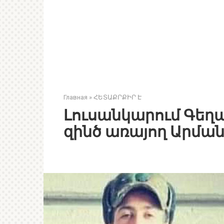
Главная
»
ՀԵՏԱՔՐՔԻՐ Է
Լուսանկարում Գեղա
զինծ առայող Արման