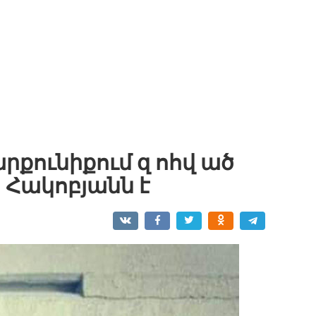
րքունիքում զ ոհվ ած
 Հակոբյանն է