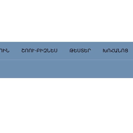
ՈԻՆ
ՇՈՈՒ-ԲԻԶՆԵՍ
ԹԵՍՏԵՐ
ԽՈՀԱՆՈՑ