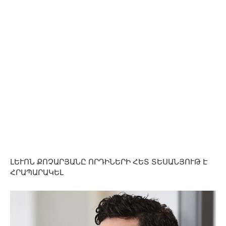
ԼԵՒՈՆ ՔՈՉԱՐՅԱՆԸ ՈՐԴԻՆԵՐԻ ՀԵՏ ՏԵՍԱՆՅՈՒԹ Է
ՀՐԱՊԱՐԱԿԵԼ