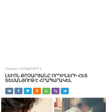
Главная
»
ՀԵՏԱՔՐՔԻՐ Է
ԼԵՒՈՆ ՔՈՉԱՐՅԱՆԸ ՈՐԴԻՆԵՐԻ ՀԵՏ
ՏԵՍԱՆՅՈՒԹ Է ՀՐԱՊԱՐԱԿԵԼ