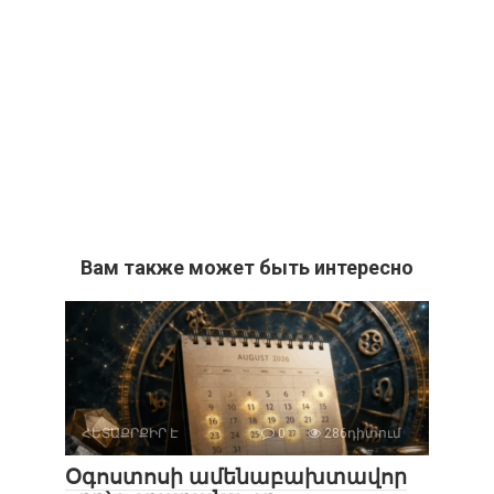
Вам также может быть интересно
ՀԵՏԱՔՐՔԻՐ Է
0
286դիտում
Օգոստոսի ամենաբախտավոր