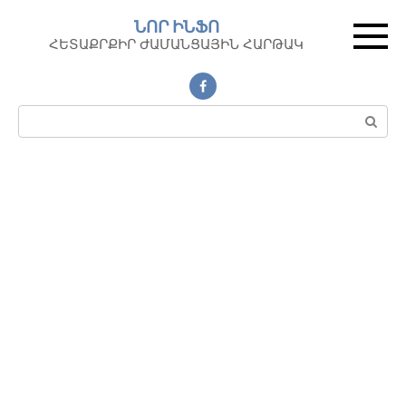
Перейти
ՆՈՐ ԻՆՖՈ
к
ՀԵՏԱՔՐՔԻՐ ԺԱՄԱՆՑԱՅԻՆ ՀԱՐԹԱԿ
контенту
Поиск: