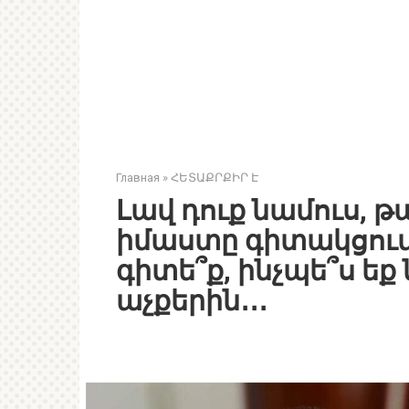
Главная
»
ՀԵՏԱՔՐՔԻՐ Է
Լավ դուք նամուս, 
իմաստը գիտակցում ե
գիտե՞ք, ինչպե՞ս եք
աչքերին․․․