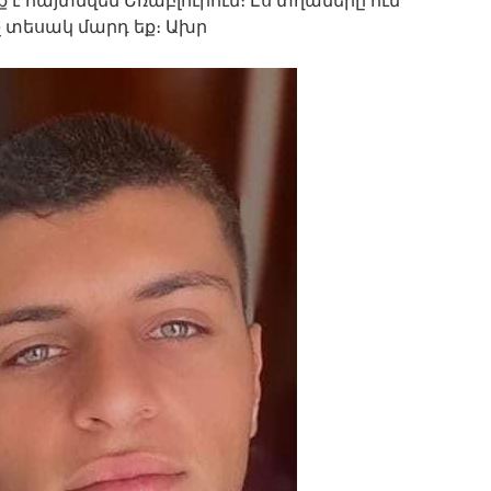
ք է հայտնվեն Եռաբլուրում։ Էս տղաները ում
նչ տեսակ մարդ եք։ Ախր