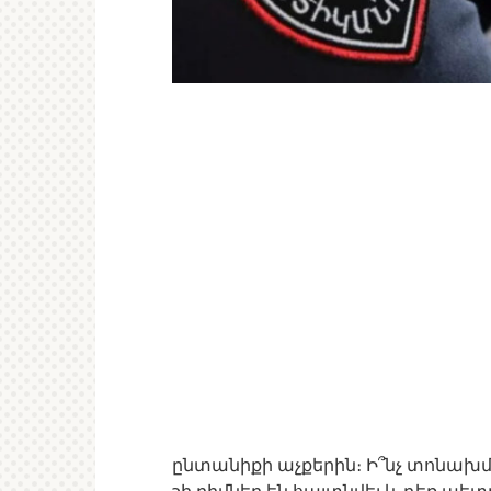
ընտանիքի աչքերին։ Ի՞նչ տոնախմբ