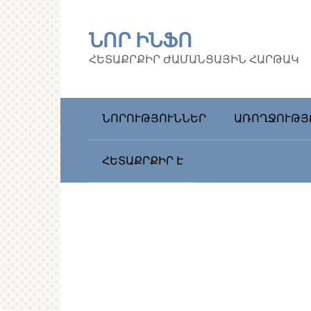
Перейти
к
ՆՈՐ ԻՆՖՈ
контенту
ՀԵՏԱՔՐՔԻՐ ԺԱՄԱՆՑԱՅԻՆ ՀԱՐԹԱԿ
ՆՈՐՈՒԹՅՈՒՆՆԵՐ
ԱՌՈՂՋՈՒԹՅ
ՀԵՏԱՔՐՔԻՐ Է