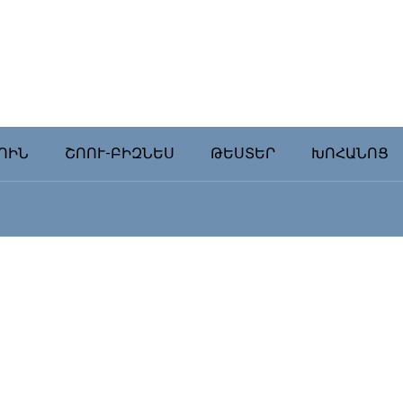
ՈԻՆ
ՇՈՈՒ-ԲԻԶՆԵՍ
ԹԵՍՏԵՐ
ԽՈՀԱՆՈՑ