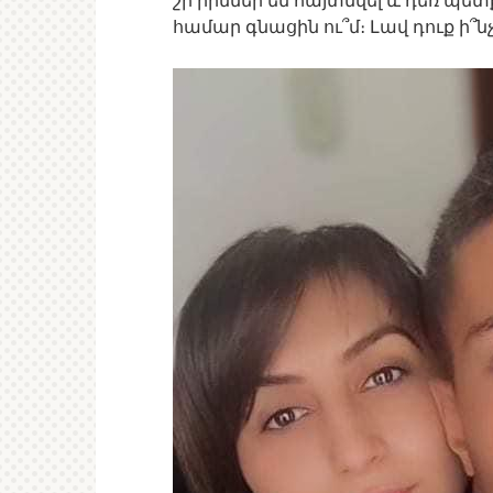
շի րիմներ են հայտնվել և դեռ պետ
համար գնացին ու՞մ։ Լավ դուք ի՞