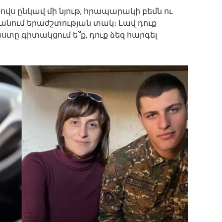
չքովս ընկավ մի նյութ, հրապարակի բեմն ու
 անում երաժշտության տակ։ Լավ դուք
տը գիտակցում ե՞ք, դուք ձեզ հարգել