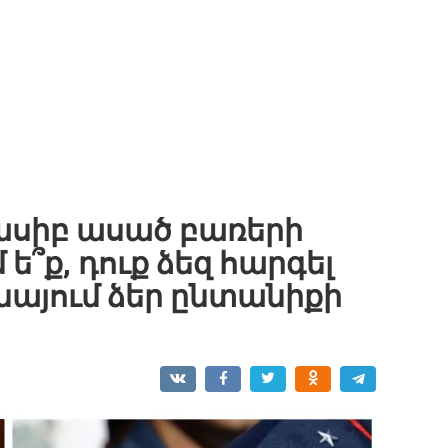
թասիբ ասած բառերի
՞ք, դուք ձեզ հարգել
 նայում ձեր ընտանիքի