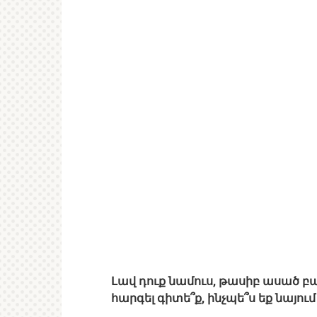
Լավ դուք նամուս, թասիբ ասած բա
հարգել գիտե՞ք, ինչպե՞ս եք նայու