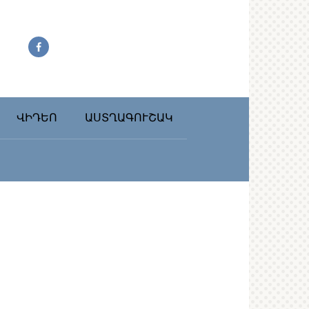
ՎԻԴԵՈ
ԱՍՏՂԱԳՈՒՇԱԿ